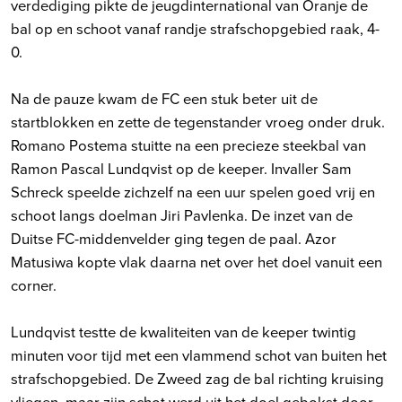
verdediging pikte de jeugdinternational van Oranje de
bal op en schoot vanaf randje strafschopgebied raak, 4-
0.
Na de pauze kwam de FC een stuk beter uit de
startblokken en zette de tegenstander vroeg onder druk.
Romano Postema stuitte na een precieze steekbal van
Ramon Pascal Lundqvist op de keeper. Invaller Sam
Schreck speelde zichzelf na een uur spelen goed vrij en
schoot langs doelman Jiri Pavlenka. De inzet van de
Duitse FC-middenvelder ging tegen de paal. Azor
Matusiwa kopte vlak daarna net over het doel vanuit een
corner.
Lundqvist testte de kwaliteiten van de keeper twintig
minuten voor tijd met een vlammend schot van buiten het
strafschopgebied. De Zweed zag de bal richting kruising
vliegen, maar zijn schot werd uit het doel gebokst door