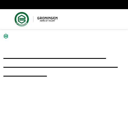
Vraag het de FC
februari
FC GRONINGEN KAN
AAN DE BAK TEGEN FC
TWENTE
POSTED ON FEBRUARI
28TH, 2025
FC Groningen ontvangt zaterdagavond FC Twente in
eigen huis. De aftrap in de wederom uitverkochte
Euroborg is om 20.00 uur. FC-supporters die erbij