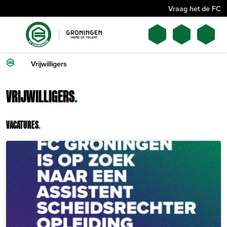
Vraag het de FC
Vrijwilligers
VRIJWILLIGERS
.
VACATURES
.