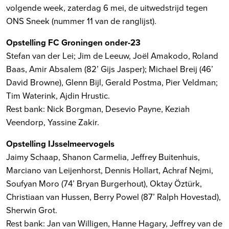
volgende week, zaterdag 6 mei, de uitwedstrijd tegen
ONS Sneek (nummer 11 van de ranglijst).
Opstelling FC Groningen onder-23
Stefan van der Lei; Jim de Leeuw, Joël Amakodo, Roland
Baas, Amir Absalem (82’ Gijs Jasper); Michael Breij (46’
David Browne), Glenn Bijl, Gerald Postma, Pier Veldman;
Tim Waterink, Ajdin Hrustic.
Rest bank: Nick Borgman, Desevio Payne, Keziah
Veendorp, Yassine Zakir.
Opstelling IJsselmeervogels
Jaimy Schaap, Shanon Carmelia, Jeffrey Buitenhuis,
Marciano van Leijenhorst, Dennis Hollart, Achraf Nejmi,
Soufyan Moro (74’ Bryan Burgerhout), Oktay Öztürk,
Christiaan van Hussen, Berry Powel (87’ Ralph Hovestad),
Sherwin Grot.
Rest bank: Jan van Willigen, Hanne Hagary, Jeffrey van de