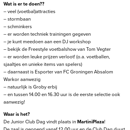
Wat is er te doen??
– veel (voetbal)attracties
– stormbaan
– schminkers
– er worden techniek trainingen gegeven
– je kunt meedoen aan een DJ workshop
– bekijk de Freestyle voetbalshow van Tom Vegter
– er worden leuke prijzen verloot! (o.a. voetballen,
sjaaltjes en unieke items van spelers)
– daarnaast is Esporter van FC Groningen Absalom
Warkor aanwezig
– natuurlijk is Groby erbij
– en tussen 14.00 en 16.30 uur is de eerste selectie ook
aanwezig!
Waar is het?
De Junior Club Dag vindt plaats in
MartiniPlaza
!
De zaal is geopend vanaf 12.00 uur en de Club Dag duurt