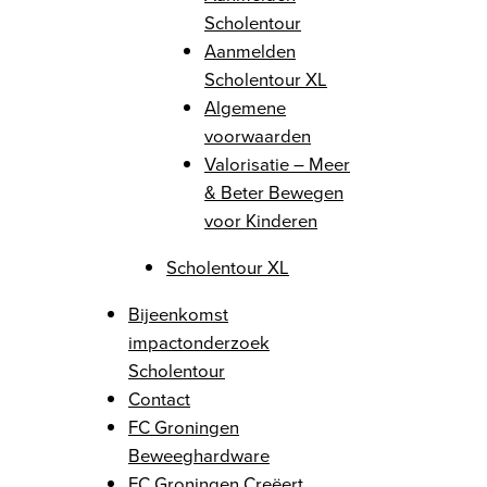
Scholentour
Aanmelden
Scholentour XL
Algemene
voorwaarden
Valorisatie – Meer
& Beter Bewegen
voor Kinderen
Scholentour XL
Bijeenkomst
impactonderzoek
Scholentour
Contact
FC Groningen
Beweeghardware
FC Groningen Creëert