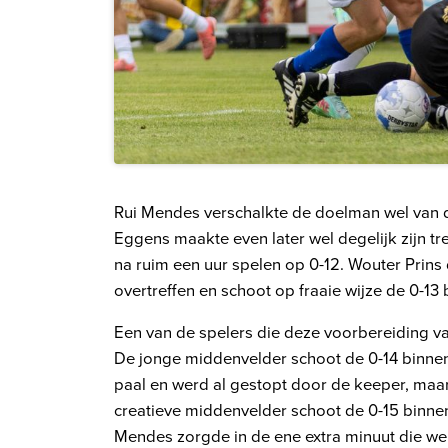
Rui Mendes verschalkte de doelman wel van di
Eggens maakte even later wel degelijk zijn tr
na ruim een uur spelen op 0-12. Wouter Prin
overtreffen en schoot op fraaie wijze de 0-13 
Een van de spelers die deze voorbereiding va
De jonge middenvelder schoot de 0-14 binnen.
paal en werd al gestopt door de keeper, maar 
creatieve middenvelder schoot de 0-15 binnen
Mendes zorgde in de ene extra minuut die we