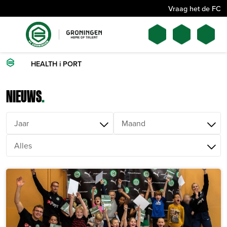
Vraag het de FC
HEALTH i PORT
NIEUWS
.