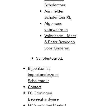
Scholentour
Aanmelden
Scholentour XL
Algemene
voorwaarden
Valorisatie – Meer
& Beter Bewegen
voor Kinderen
Scholentour XL
Bijeenkomst
impactonderzoek
Scholentour
Contact
FC Groningen
Beweeghardware
FC Groningen Creëert