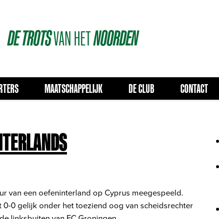
DE
TROTS
VAN
HET
NOORDEN
RTERS
MAATSCHAPPELIJK
DE CLUB
CONTACT
INTERLANDS
lfuur van een oefeninterland op Cyprus meegespeeld.
0-0 gelijk onder het toeziend oog van scheidsrechter
 de linksbuiten van FC Groningen.