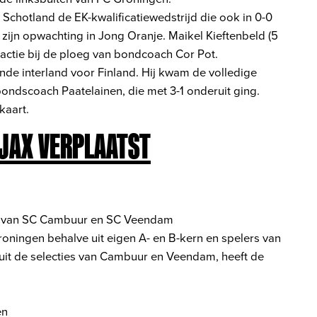
chotland de EK-kwalificatiewedstrijd die ook in 0-0
ijn opwachting in Jong Oranje. Maikel Kieftenbeld (5
n actie bij de ploeg van bondcoach Cor Pot.
nde interland voor Finland. Hij kwam de volledige
bondscoach Paatelainen, die met 3-1 onderuit ging.
kaart.
AJAX VERPLAATST
en van SC Cambuur en SC Veendam
oningen behalve uit eigen A- en B-kern en spelers van
t de selecties van Cambuur en Veendam, heeft de
en