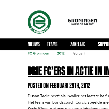
NIEUWS
TEAMS
ZAKELIJK
SUPPO
FC Groningen
2012
februari
DRIE FC’ERS IN ACTIE IN 
POSTED ON FEBRUARI 29TH, 2012
Dusan Tadic heeft als invaller het laatste ha
Het team van bondscoach Curcic speelde met 
Kevin Blom. Het was de vierde interland voor