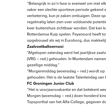
“Belangrijk in zo’n fase is evenwel om met el
vaker een slechte sportieve periode gekend e
verbetering, kun je zaken ombuigen. Deze spe
regelmatig laten zien over voldoende potenti
keer buitenshuis zichtbaar worden. Dat kan k
Rotterdamse Kuip spelen. Feyenoord heeft tot
opgebouwd als wij in Euroborg, dus makkelijk 
Zaalvoetbaltoernooi
“Afgelopen zaterdag werd het jaarlijkse zaal
(VRG – red.) gehouden. In Muntendam namen 
gezellige middag.”
“Morgenmiddag (woensdag – red.) wordt op 
gehouden. Het is de laatste Talentendag van h
FC Groningen Junior Club
“Het is voorjaarsvakantie en dat betekent we
Morgen (woensdag – red.) doen honderd kinde
Topsporthal van het Alfa-College, gegeven d