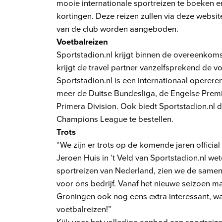
mooie internationale sportreizen te boeken 
kortingen. Deze reizen zullen via deze websi
van de club worden aangeboden.
Voetbalreizen
Sportstadion.nl krijgt binnen de overeenkoms
krijgt de travel partner vanzelfsprekend de vo
Sportstadion.nl is een internationaal operere
meer de Duitse Bundesliga, de Engelse Premi
Primera Division. Ook biedt Sportstadion.nl 
Champions League te bestellen.
Trots
“We zijn er trots op de komende jaren official 
Jeroen Huis in ‘t Veld van Sportstadion.nl we
sportreizen van Nederland, zien we de samen
voor ons bedrijf. Vanaf het nieuwe seizoen 
Groningen ook nog eens extra interessant, wa
voetbalreizen!”
Kijk voor het volledige aanbod aan sportrei