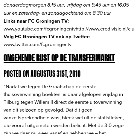
donderdagmorgen 8.15 uur, vrijdag om 9.45 uur en 16.05
uur en zaterdag- en zondagochtend om 8.30 uur
Links naar FC Groningen TV:
www.youtube.com/fcgroningentv
http://www.eredivisie.nl/cl
Volg FC Groningen TV ook op Twitter:
www.twitter.com/fcgroningentv
ONGEKENDE RUST OP DE TRANSFERMARKT
POSTED ON AUGUSTUS 31ST, 2010
“Nadat we tegen De Graafschap de eerste
thuisoverwinning boekten, is daar afgelopen vrijdag in
Tilburg tegen Willem II direct de eerste uitoverwinning
van dit seizoen op gevolgd. Dat dit geen
vanzelfsprekendheid was, bleek wel uit de statistieken,
die vooraf uitgemeten werden belicht. Met de 3-0 zege
zijn we daar nu weer vanaf en hebben we – het