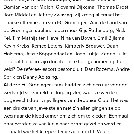
Damian van der Molen, Giovanni Dijkema, Thomas Drost,
Jorn Middel en Jeffrey Zwaving. Zij kreeg allemaal het
paarse uittenue aan van FC Groningen. Aan de hand van
de Groningen spelers liepen mee: Gijs Rodenburg, Nick
Tel, Tim Mathijs ten Have, Nina van Boven, Emil Bijlsma,
Kevin Krebs, Remco Letens, Kimberly Brouwer, Daan
Halsema, Jesse Koppendaal en Daan Luttje. Zagen jullie
ook dat Luciano zijn dochter mee had genomen op het
veld? De referee- escort bestond uit: Dani Rozema, André
Sprik en Danny Aeissing.
Al deze FC Groningen- fans hadden zich een uur voor de
wedstrijd verzameld bij ingang vier, waar ze werden
opgewacht door vrijwilligers van de Junior Club. Het was
een drukte van jewelste en met z’n allen gingen ze op
weg naar de kleedkamer om zich om te kleden. Eenmaal
daar werden ze van klein naar groot gezet en werd er
bepaald wie het keeperstenue aan mocht. Veters