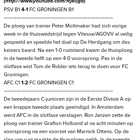
(
http://www.youtube.com/fcjeugd
)
PSV B1
4-1
FC GRONINGEN B1
—————————————————————————
De ploeg van trainer Peter Moltmaker had zich vorige
week in de thuiswedstrijd tegen Vitesse/AGOVV al veilig
gespeeld en speelde het duel op De Herdgang om des
keizers baard. Na een 1-0 ruststand kwam de thuisploeg
in de tweede helft op een 4-0 voorsprong. Pas in de
slotfase wist Tom de Ridder iets terug te doen voor FC
Groningen.
AFC C1
1-2
FC GRONINGEN C1
—————————————————————————
De tweedejaars C-junioren zijn in de Eerste Divisie A op
een knappe tweede plaats geeindigd. In Amsterdam
werd AFC in de slotfase verslagen. Ron Janzen zette de
ploeg van trainer Grafton Holband al na acht minuten op
voorsprong na een voorzet van Marnick Ottens. Op de
slag van rust maakte de thuisploeg gelijk. In de tweede