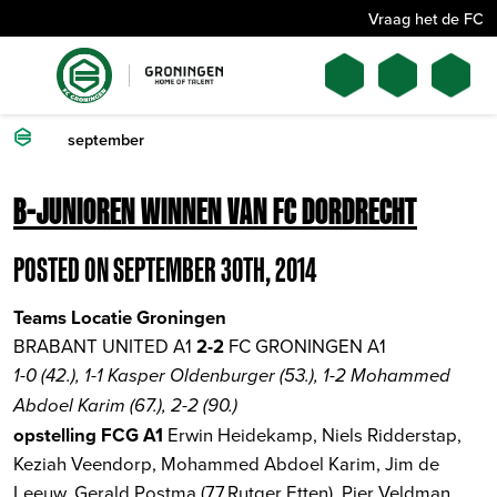
Vraag het de FC
september
B-JUNIOREN WINNEN VAN FC DORDRECHT
POSTED ON SEPTEMBER 30TH, 2014
Teams Locatie Groningen
BRABANT UNITED A1
2-2
FC GRONINGEN A1
1-0 (42.), 1-1 Kasper Oldenburger (53.), 1-2 Mohammed
Abdoel Karim (67.), 2-2 (90.)
opstelling FCG A1
Erwin Heidekamp, Niels Ridderstap,
Keziah Veendorp, Mohammed Abdoel Karim, Jim de
Leeuw, Gerald Postma (77.Rutger Etten), Pier Veldman