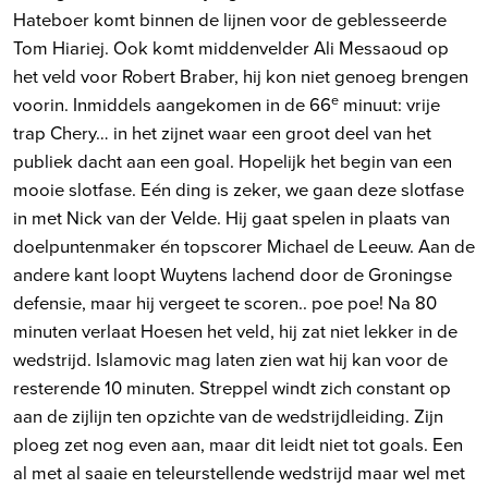
Hateboer komt binnen de lijnen voor de geblesseerde
Tom Hiariej. Ook komt middenvelder Ali Messaoud op
het veld voor Robert Braber, hij kon niet genoeg brengen
e
voorin. Inmiddels aangekomen in de 66
minuut: vrije
trap Chery… in het zijnet waar een groot deel van het
publiek dacht aan een goal. Hopelijk het begin van een
mooie slotfase. Eén ding is zeker, we gaan deze slotfase
in met Nick van der Velde. Hij gaat spelen in plaats van
doelpuntenmaker én topscorer Michael de Leeuw. Aan de
andere kant loopt Wuytens lachend door de Groningse
defensie, maar hij vergeet te scoren.. poe poe! Na 80
minuten verlaat Hoesen het veld, hij zat niet lekker in de
wedstrijd. Islamovic mag laten zien wat hij kan voor de
resterende 10 minuten. Streppel windt zich constant op
aan de zijlijn ten opzichte van de wedstrijdleiding. Zijn
ploeg zet nog even aan, maar dit leidt niet tot goals. Een
al met al saaie en teleurstellende wedstrijd maar wel met