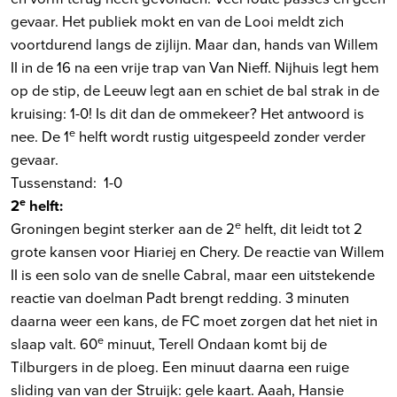
gevaar. Het publiek mokt en van de Looi meldt zich
voortdurend langs de zijlijn. Maar dan, hands van Willem
II in de 16 na een vrije trap van Van Nieff. Nijhuis legt hem
op de stip, de Leeuw legt aan en schiet de bal strak in de
kruising: 1-0! Is dit dan de ommekeer? Het antwoord is
e
nee. De 1
helft wordt rustig uitgespeeld zonder verder
gevaar.
Tussenstand: 1-0
e
2
helft:
e
Groningen begint sterker aan de 2
helft, dit leidt tot 2
grote kansen voor Hiariej en Chery. De reactie van Willem
II is een solo van de snelle Cabral, maar een uitstekende
reactie van doelman Padt brengt redding. 3 minuten
daarna weer een kans, de FC moet zorgen dat het niet in
e
slaap valt. 60
minuut, Terell Ondaan komt bij de
Tilburgers in de ploeg. Een minuut daarna een ruige
sliding van van der Struijk: gele kaart. Aaah, Hansie