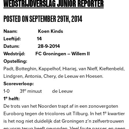
WEDSTRIJDVERSLAG JUNIOR REPORTER
POSTED ON SEPTEMBER 29TH, 2014
Naam: Koen Kinds
Leeftijd: 14
Datum: 28-9-2014
Wedstrijd: FC Groningen – Willem II
Opstelling:
Padt, Botteghin, Kappelhof, Hiariej, van Nieff, Kieftenbeld,
Lindgren, Antonia, Chery, de Leeuw en Hoesen.
Scoreverloop:
e
1-0 31
minuut de Leeuw
e
1
helft:
De trots van het Noorden trapt af in een zonovergoten
e
Euroborg tegen de tricolores uit Tilburg. In het 1
kwartier
is het nog niet duidelijk dat Groningen z’n zelfvertrouwen
en vorm terug heeft gevonden. Veel foute passes en geen