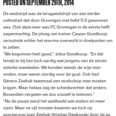
POSTED ON SEPTEMBER 29TH, 2014
De wedstrijd was de terugwedstrijd van een eerder
oefenduel dat door Groningen met liefst 5-0 gewonnen
was. Ook deze keer was FC Groningen in de eerste helft
oppermachtig. De ploeg van trainer Casper Goedkoop
verzuimde echter het enorme overwicht in doelpunten om
te zetten.
“We begonnen heel goed,” aldus Goedkoop. “En dat
terwijl er bij hen toch aardig wat jongens van de eerste
selectie meededen. We konden steeds de vrije man
vinden, maar waren slordig voor de goal. Ook had
Género Zeefuik tweemaal een strafschop mee moeten
krijgen. Maar helaas zag de scheidsrechter dat anders.
Bovendien vergaten we dus onszelf te belonen.”
“Na de pauze werd het spelbeeld wat anders en meer
open. Maar na vijf minuten kwamen we toch op
voorsprong toen Zeefuik Hristijan Denkovski door de as