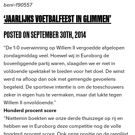
beni=190557
‘JAARLIJKS VOETBALFEEST IN GLIMMEN’
POSTED ON SEPTEMBER 30TH, 2014
“De 1-0 overwinning op Willem II vergoedde afgelopen
zondagmiddag veel. Hoewel wij in Euroborg de
bovenliggende partij waren, slaagden we er niet in
voldoende spektakel te bieden voor het doel. De winst
werd na afloop dan ook met gemengde gevoelens
begeleid. De sportieve intentie is om de toeschouwers
zeker in eigen huis te vermaken, maar dat lukte tegen
Willem II onvoldoende.”
Honderd procent score
“Niettemin boekten we onze derde thuiszege op rij en
hebben we in Euroborg deze competitie nog de volle
honderd procent score. Ook onze positie op de ranglijst