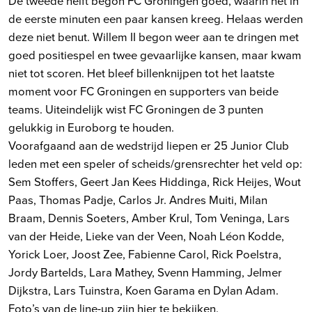
De tweede helft begon FC Groningen goed, waarin het in
de eerste minuten een paar kansen kreeg. Helaas werden
deze niet benut. Willem II begon weer aan te dringen met
goed positiespel en twee gevaarlijke kansen, maar kwam
niet tot scoren. Het bleef billenknijpen tot het laatste
moment voor FC Groningen en supporters van beide
teams. Uiteindelijk wist FC Groningen de 3 punten
gelukkig in Euroborg te houden.
Voorafgaand aan de wedstrijd liepen er 25 Junior Club
leden met een speler of scheids/grensrechter het veld op:
Sem Stoffers, Geert Jan Kees Hiddinga, Rick Heijes, Wout
Paas, Thomas Padje, Carlos Jr. Andres Muiti, Milan
Braam, Dennis Soeters, Amber Krul, Tom Veninga, Lars
van der Heide, Lieke van der Veen, Noah Léon Kodde,
Yorick Loer, Joost Zee, Fabienne Carol, Rick Poelstra,
Jordy Bartelds, Lara Mathey, Svenn Hamming, Jelmer
Dijkstra, Lars Tuinstra, Koen Garama en Dylan Adam.
Foto’s van de line-up zijn
hier te bekijken.