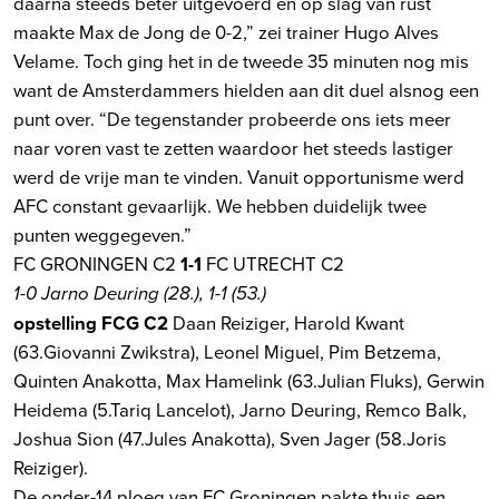
daarna steeds beter uitgevoerd en op slag van rust
maakte Max de Jong de 0-2,” zei trainer Hugo Alves
Velame. Toch ging het in de tweede 35 minuten nog mis
want de Amsterdammers hielden aan dit duel alsnog een
punt over. “De tegenstander probeerde ons iets meer
naar voren vast te zetten waardoor het steeds lastiger
werd de vrije man te vinden. Vanuit opportunisme werd
AFC constant gevaarlijk. We hebben duidelijk twee
punten weggegeven.”
FC GRONINGEN C2
1-1
FC UTRECHT C2
1-0 Jarno Deuring (28.), 1-1 (53.)
opstelling FCG C2
Daan Reiziger, Harold Kwant
(63.Giovanni Zwikstra), Leonel Miguel, Pim Betzema,
Quinten Anakotta, Max Hamelink (63.Julian Fluks), Gerwin
Heidema (5.Tariq Lancelot), Jarno Deuring, Remco Balk,
Joshua Sion (47.Jules Anakotta), Sven Jager (58.Joris
Reiziger).
De onder-14 ploeg van FC Groningen pakte thuis een