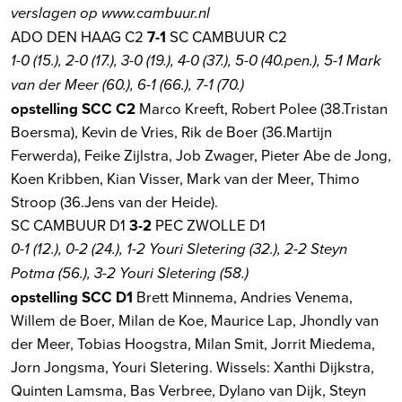
verslagen op www.cambuur.nl
ADO DEN HAAG C2
7-1
SC CAMBUUR C2
1-0 (15.), 2-0 (17.), 3-0 (19.), 4-0 (37.), 5-0 (40.pen.), 5-1 Mark
van der Meer (60.), 6-1 (66.), 7-1 (70.)
opstelling SCC C2
Marco Kreeft, Robert Polee (38.Tristan
Boersma), Kevin de Vries, Rik de Boer (36.Martijn
Ferwerda), Feike Zijlstra, Job Zwager, Pieter Abe de Jong,
Koen Kribben, Kian Visser, Mark van der Meer, Thimo
Stroop (36.Jens van der Heide).
SC CAMBUUR D1
3-2
PEC ZWOLLE D1
0-1 (12.), 0-2 (24.), 1-2 Youri Sletering (32.), 2-2 Steyn
Potma (56.), 3-2 Youri Sletering (58.)
opstelling SCC D1
Brett Minnema, Andries Venema,
Willem de Boer, Milan de Koe, Maurice Lap, Jhondly van
der Meer, Tobias Hoogstra, Milan Smit, Jorrit Miedema,
Jorn Jongsma, Youri Sletering. Wissels: Xanthi Dijkstra,
Quinten Lamsma, Bas Verbree, Dylano van Dijk, Steyn