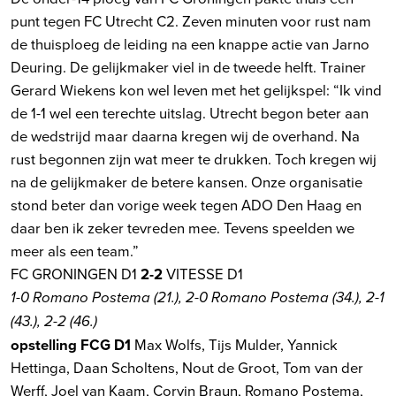
punt tegen FC Utrecht C2. Zeven minuten voor rust nam
de thuisploeg de leiding na een knappe actie van Jarno
Deuring. De gelijkmaker viel in de tweede helft. Trainer
Gerard Wiekens kon wel leven met het gelijkspel: “Ik vind
de 1-1 wel een terechte uitslag. Utrecht begon beter aan
de wedstrijd maar daarna kregen wij de overhand. Na
rust begonnen zijn wat meer te drukken. Toch kregen wij
na de gelijkmaker de betere kansen. Onze organisatie
stond beter dan vorige week tegen ADO Den Haag en
daar ben ik zeker tevreden mee. Tevens speelden we
meer als een team.”
FC GRONINGEN D1
2-2
VITESSE D1
1-0 Romano Postema (21.), 2-0 Romano Postema (34.), 2-1
(43.), 2-2 (46.)
opstelling FCG D1
Max Wolfs, Tijs Mulder, Yannick
Hettinga, Daan Scholtens, Nout de Groot, Tom van der
Werff, Joel van Kaam, Corvin Braun, Romano Postema,