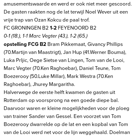
amusementswaarde en werd er ook niet meer gescoord.
De gasten raakten nog de lat terwijl Noel Wever uit een
vrije trap van Ozan Kokcu de paal trof.
FC GRONINGEN B2
1-2
FEYENOORD B2
0-1 (18.), 1-1 Marc Vegter (43.), 1-2 (65.)
opstelling FCG B2
Bram Pikkemaat, Givancy Phillips
(70.Martijn van Maastrigt), Jan Hup (41.Werner Bouma),
Luka Prljic, Oege Sietse van Lingen, Tom van de Looi,
Marc Vegter (70.Ken Raghoebar), Daniel Teune, Tom
Boezerooy (50.Luke Millar), Mark Westra (70.Ken
Raghoebar), Jhurey Margaritha.
Halverwege de eerste helft kwamen de gasten uit
Rotterdam op voorsprong na een goede diepe bal.
Daarvoor waren er kleine mogelijkheden voor de ploeg
van trainer Sander van Gessel. Een voorzet van Tom
Boezerooy dwarrelde op de lat en een kopbal van Tom
van de Looi werd net voor de lijn weggehaald. Doelman