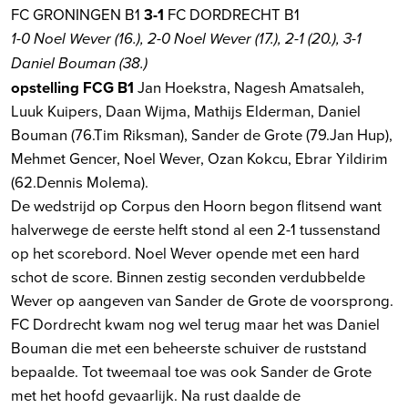
FC GRONINGEN B1
3-1
FC DORDRECHT B1
1-0 Noel Wever (16.), 2-0 Noel Wever (17.), 2-1 (20.), 3-1
Daniel Bouman (38.)
opstelling FCG B1
Jan Hoekstra, Nagesh Amatsaleh,
Luuk Kuipers, Daan Wijma, Mathijs Elderman, Daniel
Bouman (76.Tim Riksman), Sander de Grote (79.Jan Hup),
Mehmet Gencer, Noel Wever, Ozan Kokcu, Ebrar Yildirim
(62.Dennis Molema).
De wedstrijd op Corpus den Hoorn begon flitsend want
halverwege de eerste helft stond al een 2-1 tussenstand
op het scorebord. Noel Wever opende met een hard
schot de score. Binnen zestig seconden verdubbelde
Wever op aangeven van Sander de Grote de voorsprong.
FC Dordrecht kwam nog wel terug maar het was Daniel
Bouman die met een beheerste schuiver de ruststand
bepaalde. Tot tweemaal toe was ook Sander de Grote
met het hoofd gevaarlijk. Na rust daalde de