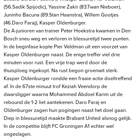
(56.Sadik Spijodic), Yassine Zakir (83.Twan Nieboer),
Juninho Bacuna (89.Stan Haanstra), Willem Gootjes
(46.Daro Faraj), Kasper Oldenburger.
De A-junioren van trainer Peter Hoekstra kwamen in Den
Bosch sneu weg en verloren in blessuretijd twee punten.
In de beginfase kopte Pier Veldman uit een voorzet van
Kasper Oldenburger naast. De enige treffer viel drie
minuten voor rust. Een vrije trap werd door de
thuisploeg ingekopt. Na rust begon groenwit sterk.
Kasper Oldenburger rondde een fraaie actie doeltreffend
af. In de 67ste minuut trof Keziah Veendorp de
dwarsligger waarna Mohammed Abdoel Karim uit de
rebound de 1-2 liet aantekenen. Daro Faraj en
Oldenburger zagen hun pogingen naast het doel gaan.
Diep in blessuretijd maakte Brabant United alsnog gelijk.
In de competitie blijft FC Groningen A1 echter wel
ongeslagen.