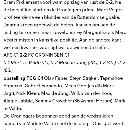
Bram Pikkemaat voorkwam op slag van rust de 0-2. Na
de hervatting startten de Groningers prima. Marc Vegter
profiteerde na een blunder van de Rotterdamse goalie.
Daarna kreeg groenwit de betere kansen om aan de
leiding te komen maar zowel Jhurrey Margaritha als Marc
Vegter misten in kansrijke posititie. Aan de andere kant
viel een kwartier voor tijd wel de winnende treffer.
AFC C1
2-2
FC GRONINGEN C1
0-1 Mark te Velde (2.), 0-2 Max de Jong (28.), 1-2 (45.), 2-2
(63.)
opstelling FCG C1
Olav Faber, Steyn Strijker, Tapmahoe
Sopacua, Gabriel Fernando, Mees Gootjes (45.Mark
Jagt), Nick Kleen, Max de Jong, Wilko van der Kooi,
Alagie Jabbie, Sammy Crowther (36.Ashraf Hezam), Mark
te Velde.
De Groningers begonnen goed aan de wedstrijd en
namen via Mark te Velde snel de leiding. “Ons spel werd