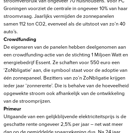
stroomverbruik van ongeveer 70 huishoudens. Voor FC
Groningen voorziet de centrale in ongeveer 10% van haar
stroomvraag. Jaarlijks vermijden de zonnepanelen
samen 112 ton CO2, evenveel als de uitstoot van zo’n 40
auto’s.
Crowdfunding
De eigenaren van de panelen hebben deelgenomen aan
een crowdfunding-actie van de stichting 1 Miljoen Watt en
energiebedrijf Essent. Ze schaften voor 550 euro een
‘ZoNbligatie’ aan, die symbool staat voor de adoptie van
één zonnepaneel. Bezitters van zo’n ZoNbligatie krijgen
ieder jaar ‘zonnerente’. Die is behalve van de hoeveelheid
opgewekte stroom ook afhankelijk van de ontwikkeling
van de stroomprijzen.
Primeur
Uitgaande van een gelijkblijvende elektriciteitsprijs is de
geschatte rente ongeveer 2,5% per jaar – net wat meer
dan op de gemiddelde spaarrekening dus. Na 24 jaar