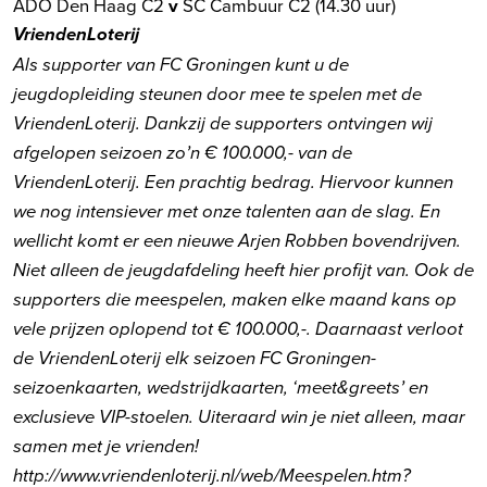
ADO Den Haag C2
v
SC Cambuur C2 (14.30 uur)
VriendenLoterij
Als supporter van FC Groningen kunt u de
jeugdopleiding steunen door mee te spelen met de
VriendenLoterij. Dankzij de supporters ontvingen wij
afgelopen seizoen zo’n € 100.000,- van de
VriendenLoterij. Een prachtig bedrag. Hiervoor kunnen
we nog intensiever met onze talenten aan de slag. En
wellicht komt er een nieuwe Arjen Robben bovendrijven.
Niet alleen de jeugdafdeling heeft hier profijt van. Ook de
supporters die meespelen, maken elke maand kans op
vele prijzen oplopend tot € 100.000,-. Daarnaast verloot
de VriendenLoterij elk seizoen FC Groningen-
seizoenkaarten, wedstrijdkaarten, ‘meet&greets’ en
exclusieve VIP-stoelen. Uiteraard win je niet alleen, maar
samen met je vrienden!
http://www.vriendenloterij.nl/web/Meespelen.htm?