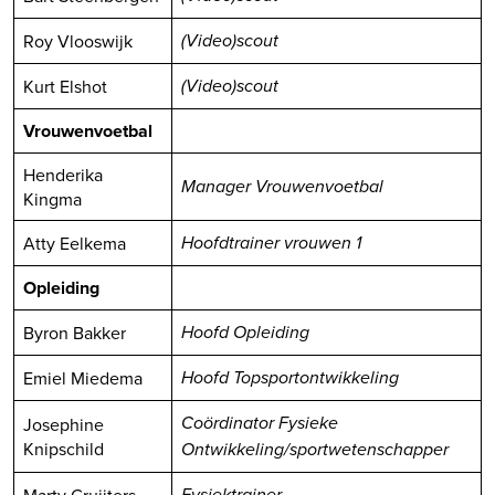
Roy Vlooswijk
(Video)scout
Kurt Elshot
(Video)scout
Vrouwenvoetbal
Henderika
Manager Vrouwenvoetbal
Kingma
Atty Eelkema
Hoofdtrainer vrouwen 1
Opleiding
Byron Bakker
Hoofd Opleiding
Emiel Miedema
Hoofd Topsportontwikkeling
Josephine
Coördinator Fysieke
Knipschild
Ontwikkeling/sportwetenschapper
Marty Gruijters