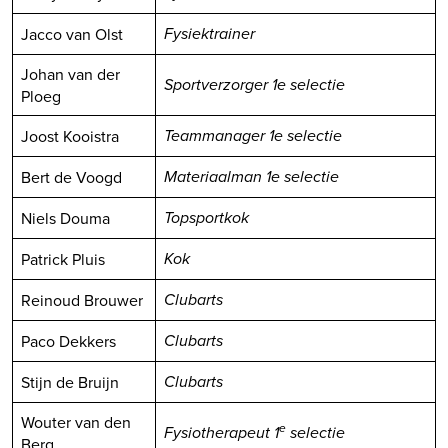
Jacco van Olst
Fysiektrainer
Johan van der
Sportverzorger 1e selectie
Ploeg
Joost Kooistra
Teammanager 1e selectie
Bert de Voogd
Materiaalman 1e selectie
Niels Douma
Topsportkok
Patrick Pluis
Kok
Reinoud Brouwer
Clubarts
Paco Dekkers
Clubarts
Stijn de Bruijn
Clubarts
Wouter van den
e
Fysiotherapeut 1
selectie
Berg