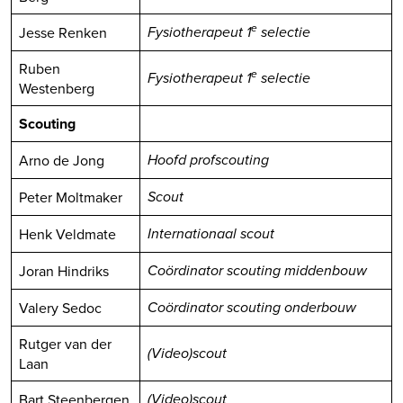
e
Jesse Renken
Fysiotherapeut 1
selectie
Ruben
e
Fysiotherapeut 1
selectie
Westenberg
Scouting
Arno de Jong
Hoofd profscouting
Peter Moltmaker
Scout
Henk Veldmate
Internationaal scout
Joran Hindriks
Coördinator scouting middenbouw
Valery Sedoc
Coördinator scouting onderbouw
Rutger van der
(Video)scout
Laan
Bart Steenbergen
(Video)scout