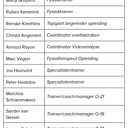
Fysiektrainer
Ruben Kemerink
Fysiektrainer
Renske Kleefstra
Topsport begeleider opleiding
Christa Angenent
Coördinator voetbalzaken
Arnoud Royon
Coördinator Videoanalyse
Marc Vegter
Fysiotherapeut Opleiding
Jos Hooiveld
Specialistentrainer
Peter Hoekstra
Specialistentrainer
Melchior
Trainer/coach/manager O-21
Schoenmakers
Sander van
Trainer/coach/manager O-19
Gessel