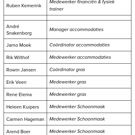
Medewerker financiën & fysiek
Ruben Kemerink
trainer
André
Manager accommodaties
Snakenborg
Jarno Moek
Coördinator accommodaties
Rik Wilthof
Medewerker accommodaties
Rowin Jansen
Coördinator gras
Erik Veen
Medewerker gras
Rene Elema
Medewerker gras
Heleen Kuipers
Medewerker Schoonmaak
Carmen Hageman
Medewerker Schoonmaak
Arend Boer
Medewerker Schoonmaak