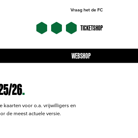
Vraag het de FC
TICKETSHOP
WEBSHOP
25/26
.
aarten voor o.a. vrijwilligers en
or de meest actuele versie.