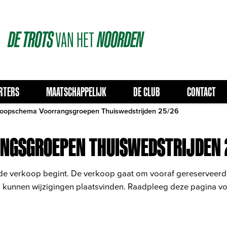
DE
TROTS
VAN
HET
NOORDEN
RTERS
MAATSCHAPPELIJK
DE CLUB
CONTACT
oopschema Voorrangsgroepen Thuiswedstrijden 25/26
NGSGROEPEN THUISWEDSTRIJDEN 
e verkoop begint. De verkoop gaat om vooraf gereserveerde k
 Er kunnen wijzigingen plaatsvinden. Raadpleeg deze pagina vo