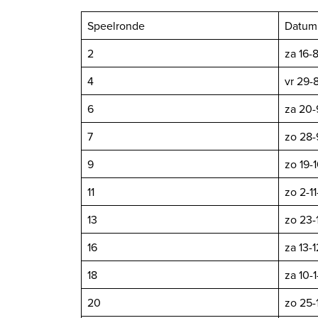
Speelronde
Datum
2
za 16-
4
vr 29-
6
za 20-
7
zo 28-
9
zo 19-
11
zo 2-1
13
zo 23-
16
za 13-
18
za 10-
20
zo 25-