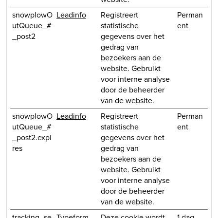
snowplowO
Leadinfo
Registreert
Perman
utQueue_#
statistische
ent
_post2
gegevens over het
gedrag van
bezoekers aan de
website. Gebruikt
voor interne analyse
door de beheerder
van de website.
snowplowO
Leadinfo
Registreert
Perman
utQueue_#
statistische
ent
_post2.expi
gegevens over het
res
gedrag van
bezoekers aan de
website. Gebruikt
voor interne analyse
door de beheerder
van de website.
tracking_se
Typeform
Deze cookie wordt
1 dag