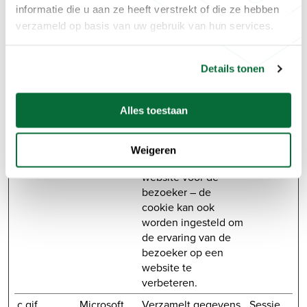
weergegeven voor
informatie die u aan ze heeft verstrekt of die ze hebben
elk bezoek, als de
verzameld op basis van uw gebruik van hun services.
gebruiker deelneemt
aan een
ontwerpexperiment.
Details tonen
_vwo_uuid
fcgroninge
Deze cookie is
1 jaar
_v2
n.nl
ingesteld om split-
Alles toestaan
testen op de website
uit te voeren. Deze
optimaliseren de
Weigeren
relevantie van de
website voor de
bezoeker – de
cookie kan ook
worden ingesteld om
de ervaring van de
bezoeker op een
website te
verbeteren.
c.gif
Microsoft
Verzamelt gegevens
Sessie