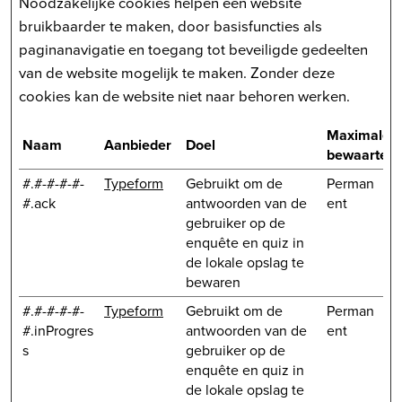
Noodzakelijke cookies helpen een website
bruikbaarder te maken, door basisfuncties als
paginanavigatie en toegang tot beveiligde gedeelten
van de website mogelijk te maken. Zonder deze
cookies kan de website niet naar behoren werken.
Maximale
Naam
Aanbieder
Doel
bewaarterm
#.#-#-#-#-
Typeform
Gebruikt om de
Perman
#.ack
antwoorden van de
ent
gebruiker op de
enquête en quiz in
de lokale opslag te
bewaren
#.#-#-#-#-
Typeform
Gebruikt om de
Perman
#.inProgres
antwoorden van de
ent
s
gebruiker op de
enquête en quiz in
de lokale opslag te