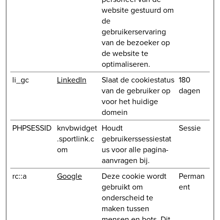
website gestuurd om
de
gebruikerservaring
van de bezoeker op
de website te
optimaliseren.
li_gc
LinkedIn
Slaat de cookiestatus
180
van de gebruiker op
dagen
voor het huidige
domein
PHPSESSID
knvbwidget
Houdt
Sessie
.sportlink.c
gebruikerssessiestat
om
us voor alle pagina-
aanvragen bij.
rc::a
Google
Deze cookie wordt
Perman
gebruikt om
ent
onderscheid te
maken tussen
mensen en bots. Dit