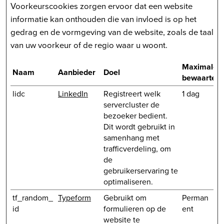
Voorkeurscookies zorgen ervoor dat een website
informatie kan onthouden die van invloed is op het
gedrag en de vormgeving van de website, zoals de taal
van uw voorkeur of de regio waar u woont.
Maximale
Naam
Aanbieder
Doel
bewaarterm
lidc
LinkedIn
Registreert welk
1 dag
servercluster de
bezoeker bedient.
Dit wordt gebruikt in
samenhang met
trafficverdeling, om
de
gebruikerservaring te
optimaliseren.
tf_random_
Typeform
Gebruikt om
Perman
id
formulieren op de
ent
website te