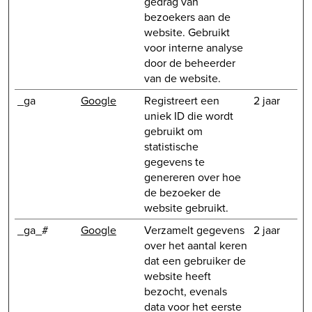
gedrag van
bezoekers aan de
website. Gebruikt
voor interne analyse
door de beheerder
van de website.
_ga
Google
Registreert een
2 jaar
uniek ID die wordt
gebruikt om
statistische
gegevens te
genereren over hoe
de bezoeker de
website gebruikt.
_ga_#
Google
Verzamelt gegevens
2 jaar
over het aantal keren
dat een gebruiker de
website heeft
bezocht, evenals
data voor het eerste