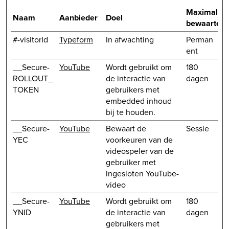
Maximale
Naam
Aanbieder
Doel
bewaarterm
#-visitorId
Typeform
In afwachting
Perman
ent
__Secure-
YouTube
Wordt gebruikt om
180
ROLLOUT_
de interactie van
dagen
TOKEN
gebruikers met
embedded inhoud
bij te houden.
__Secure-
YouTube
Bewaart de
Sessie
YEC
voorkeuren van de
videospeler van de
gebruiker met
ingesloten YouTube-
video
__Secure-
YouTube
Wordt gebruikt om
180
YNID
de interactie van
dagen
gebruikers met