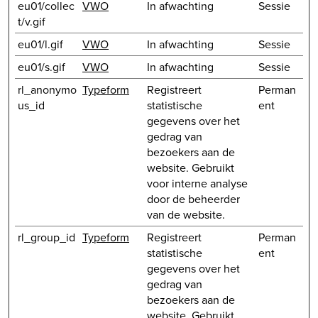
eu01/collec
VWO
In afwachting
Sessie
t/v.gif
eu01/l.gif
VWO
In afwachting
Sessie
eu01/s.gif
VWO
In afwachting
Sessie
rl_anonymo
Typeform
Registreert
Perman
us_id
statistische
ent
gegevens over het
gedrag van
bezoekers aan de
website. Gebruikt
voor interne analyse
door de beheerder
van de website.
rl_group_id
Typeform
Registreert
Perman
statistische
ent
gegevens over het
gedrag van
bezoekers aan de
website. Gebruikt