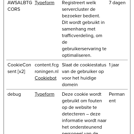
AWSALBTG
Typeform
Registreert welk
7 dagen
CORS
servercluster de
bezoeker bedient.
Dit wordt gebruikt in
samenhang met
trafficverdeling, om
de
gebruikerservaring te
optimaliseren.
CookieCon
content.fcg
Slaat de cookiestatus
1 jaar
sent [x2]
roningen.nl
van de gebruiker op
Cookiebot
voor het huidige
domein
debug
Typeform
Deze cookie wordt
Perman
gebruikt om fouten
ent
op de website te
detecteren – deze
informatie wordt naar
het ondersteunend
personeel van de