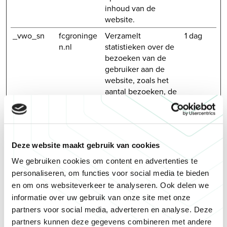
inhoud van de
website.
_vwo_sn
fcgroninge
Verzamelt
1 dag
n.nl
statistieken over de
bezoeken van de
gebruiker aan de
website, zoals het
aantal bezoeken, de
gemiddelde tijd die
op de website is
doorgebracht en
welke pagina's zijn
Deze website maakt gebruik van cookies
gelezen.
We gebruiken cookies om content en advertenties te
_vwo_uuid
fcgroninge
Gebruikt door Visual
1 jaar
personaliseren, om functies voor social media te bieden
n.nl
Website Optimizer
om ervoor te zorgen
en om ons websiteverkeer te analyseren. Ook delen we
dat dezelfde
informatie over uw gebruik van onze site met onze
gebruikersinterfacev
partners voor social media, adverteren en analyse. Deze
ariant wordt
partners kunnen deze gegevens combineren met andere