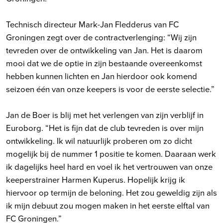
Technisch directeur Mark-Jan Fledderus van FC
Groningen zegt over de contractverlenging: “Wij zijn
tevreden over de ontwikkeling van Jan. Het is daarom
mooi dat we de optie in zijn bestaande overeenkomst
hebben kunnen lichten en Jan hierdoor ook komend
seizoen één van onze keepers is voor de eerste selectie.”
Jan de Boer is blij met het verlengen van zijn verblijf in
Euroborg. “Het is fijn dat de club tevreden is over mijn
ontwikkeling. Ik wil natuurlijk proberen om zo dicht
mogelijk bij de nummer 1 positie te komen. Daaraan werk
ik dagelijks heel hard en voel ik het vertrouwen van onze
keeperstrainer Harmen Kuperus. Hopelijk krijg ik
hiervoor op termijn de beloning. Het zou geweldig zijn als
ik mijn debuut zou mogen maken in het eerste elftal van
FC Groningen.”