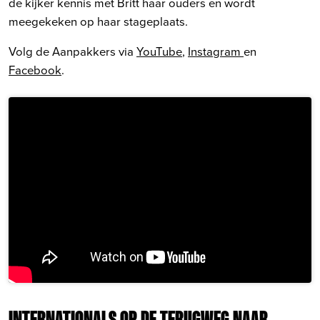
de kijker kennis met Britt haar ouders en wordt
meegekeken op haar stageplaats.
Volg de Aanpakkers via
YouTube
,
Instagram
en
Facebook
.
INTERNATIONALS OP DE TERUGWEG NAAR