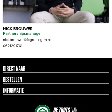
NICK BROUWER
Partnershipsmanager
nickbrouwer@fcgroningen.nl
0621291761
DIRECT NAAR
BESTELLEN
INFORMATIE