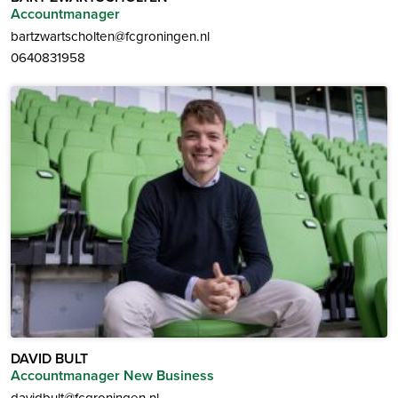
Accountmanager
bartzwartscholten@fcgroningen.nl
0640831958
DAVID BULT
Accountmanager New Business
davidbult@fcgroningen.nl