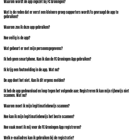
Waarom wordt de app ingezet bij FC Groningen?
Wat is de reden dat er eerst een kleinere groep supporters wordt/is gevraagd de app te
gebruiken?
Waarom zou ik deze app gebruiken?
Hoe veilig is de app?
Wat gebeurt er met mijn persoonsgegevens?
Ik heb geen smartphone. Kan ik dan de FC Groningen App gebruiken?
Ik krijg een foutmelding in de app. Wat nu?
De app doet het niet. Kan ik dit ergens melden?
Ik heb de app gedownload en loop tegen het volgende aan: Registreren Ik kan mijn rijbewijs niet
scannen. Wat nu?
Waarom moet ik mijn legitimatiebewijs scannen?
Hoe kan ik mijn legitimatiebewijs het beste scannen?
Hoe vaak moet ik mij voor de FC Groningen App registreren?
Welk e-mailadres kan ik gebruiken bij de registratie?