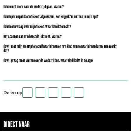
Ik kan niet meer naar de wedstrijd gaan. Wat nu?
Ik heb per ongeluk een ticket ‘afgewezen’. Hoe krijg ik ‘m nu toch in mijn app?
Ik heb een vraag over mijn ticket. Waar kan ik terecht?
Het scannen van m’n barcode lukt niet. Wat nu?
Ik wil met mijn smartphone zelf naar binnen en m’n kind ermee naar binnen laten. Hoe werkt
dat?
Ik wil graag meer weten over de wedstrijden. Waar vind ik dat in de app?
Delen op
DIRECT NAAR