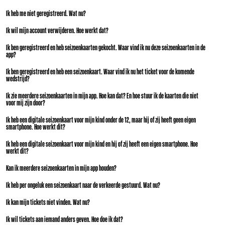
Ik heb me niet geregistreerd. Wat nu?
Ik wil mijn account verwijderen. Hoe werkt dat?
Ik ben geregistreerd en heb seizoenkaarten gekocht. Waar vind ik nu deze seizoenkaarten in de
app?
Ik ben geregistreerd en heb een seizoenkaart. Waar vind ik nu het ticket voor de komende
wedstrijd?
Ik zie meerdere seizoenkaarten in mijn app. Hoe kan dat? En hoe stuur ik de kaarten die niet
voor mij zijn door?
Ik heb een digitale seizoenkaart voor mijn kind onder de 12, maar hij of zij heeft geen eigen
smartphone. Hoe werkt dit?
Ik heb een digitale seizoenkaart voor mijn kind en hij of zij heeft een eigen smartphone. Hoe
werkt dit?
Kan ik meerdere seizoenkaarten in mijn app houden?
Ik heb per ongeluk een seizoenkaart naar de verkeerde gestuurd. Wat nu?
Ik kan mijn tickets niet vinden. Wat nu?
Ik wil tickets aan iemand anders geven. Hoe doe ik dat?