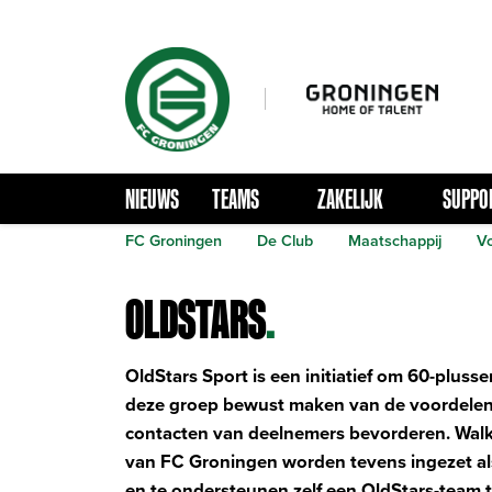
NIEUWS
TEAMS
ZAKELIJK
SUPPO
FC Groningen
De Club
Maatschappij
Vo
OLDSTARS
.
OldStars Sport is een initiatief om 60-plus
deze groep bewust maken van de voordelen va
contacten van deelnemers bevorderen. Walki
van FC Groningen worden tevens ingezet a
en te ondersteunen zelf een OldStars-team t