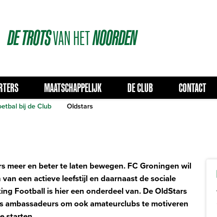
DE
TROTS
VAN
HET
NOORDEN
RTERS
MAATSCHAPPELIJK
DE CLUB
CONTACT
etbal bij de Club
Oldstars
sers meer en beter te laten bewegen. FC Groningen wil
n een actieve leefstijl en daarnaast de sociale
ng Football is hier een onderdeel van. De OldStars
ls ambassadeurs om ook amateurclubs te motiveren
e starten.