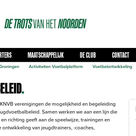
DE
TROTS
VAN
HET
NOORDEN
RTERS
MAATSCHAPPELIJK
DE CLUB
CONTACT
 Groningen
Activiteiten Voetbalplatform
Voetbalontwikkeling
ELEID
.
KNVB verenigingen de mogelijkheid en begeleiding
eugdvoetbalbeleid. Samen werken we aan een lijn die
en richting geeft aan de speelwijze, trainingen en
e ontwikkeling van jeugdtrainers, -coaches,