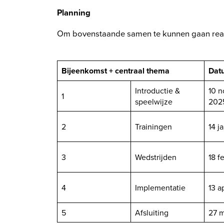
Planning
Om bovenstaande samen te kunnen gaan reali
Bijeenkomst + centraal thema
Dat
Introductie &
10 
1
speelwijze
202
2
Trainingen
14 j
3
Wedstrijden
18 f
4
Implementatie
13 a
5
Afsluiting
27 