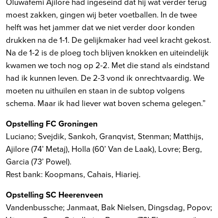
Oluwafemi Ajilore had ingeseind dat hij wat verder terug
moest zakken, gingen wij beter voetballen. In de twee
helft was het jammer dat we niet verder door konden
drukken na de 1-1. De gelijkmaker had veel kracht gekost.
Na de 1-2 is de ploeg toch blijven knokken en uiteindelijk
kwamen we toch nog op 2-2. Met die stand als eindstand
had ik kunnen leven. De 2-3 vond ik onrechtvaardig. We
moeten nu uithuilen en staan in de subtop volgens
schema. Maar ik had liever wat boven schema gelegen.”
Opstelling FC Groningen
Luciano; Svejdik, Sankoh, Granqvist, Stenman; Matthijs,
Ajilore (74’ Metaj), Holla (60’ Van de Laak), Lovre; Berg,
Garcia (73’ Powel).
Rest bank: Koopmans, Cahais, Hiariej.
Opstelling SC Heerenveen
Vandenbussche; Janmaat, Bak Nielsen, Dingsdag, Popov;