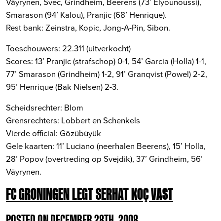
Väyrynen, Svec, Grindheim, Beerens (73’ Elyounoussi),
Smarason (94’ Kalou), Pranjic (68’ Henrique).
Rest bank: Zeinstra, Kopic, Jong-A-Pin, Sibon.
Toeschouwers: 22.311 (uitverkocht)
Scores: 13’ Pranjic (strafschop) 0-1, 54’ Garcia (Holla) 1-1,
77’ Smarason (Grindheim) 1-2, 91’ Granqvist (Powel) 2-2,
95’ Henrique (Bak Nielsen) 2-3.
Scheidsrechter: Blom
Grensrechters: Lobbert en Schenkels
Vierde official: Gözübüyük
Gele kaarten: 11’ Luciano (neerhalen Beerens), 15’ Holla,
28’ Popov (overtreding op Svejdik), 37’ Grindheim, 56’
Väyrynen.
FC GRONINGEN LEGT SERHAT KOÇ VAST
POSTED ON DECEMBER 28TH, 2008