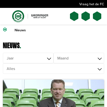
Vraag het de FC
Nieuws
NIEUWS
.