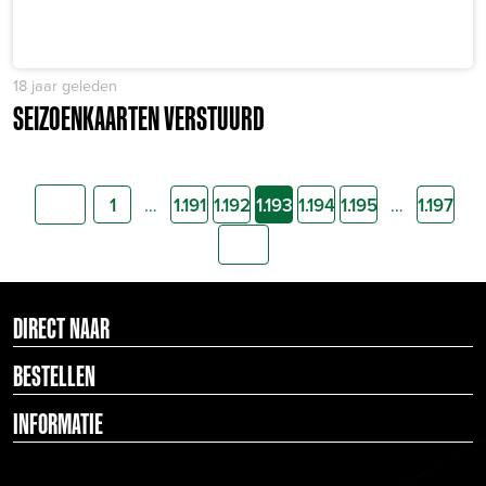
18 jaar geleden
SEIZOENKAARTEN VERSTUURD
…
…
1
1.191
1.192
1.193
1.194
1.195
1.197
DIRECT NAAR
BESTELLEN
INFORMATIE