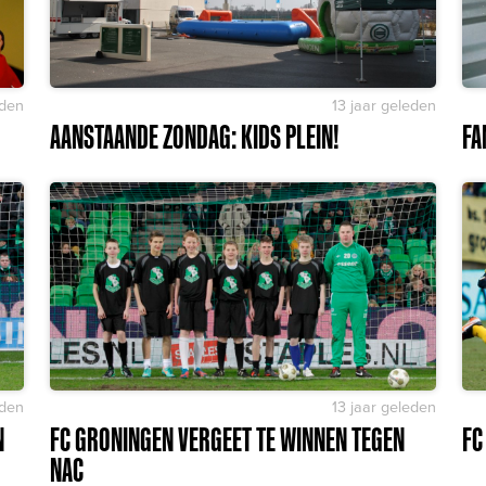
eden
13 jaar geleden
AANSTAANDE ZONDAG: KIDS PLEIN!
FA
eden
13 jaar geleden
N
FC GRONINGEN VERGEET TE WINNEN TEGEN
FC
NAC