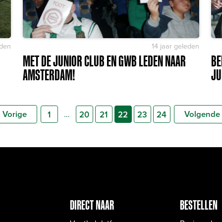
eden
14 jaar geleden
MET DE JUNIOR CLUB EN GWB LEDEN NAAR
BE
AMSTERDAM!
JU
Vorige
Volgende
…
1
20
21
22
23
24
DIRECT NAAR
BESTELLEN