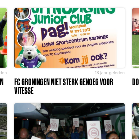
eden
13 jaar geleden
IN
FC GRONINGEN NIET STERK GENOEG VOOR
DO
VITESSE