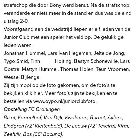
strafschop die door Bony werd benut. Na de strafschop
veranderde er niets meer in de stand en dus was de eind
uitslag 2-0.
Voorafgaand aan de wedstrijd liepen er elf leden van de
Junior Club met een speler het veld op. De gelukkige
leden waren:
Jonathan Hummel, Lars Ivan Hegeman, Jelte de Jong,
Tygo Smid, Finn Hoiting, Bastyn Schonewille, Lars
Oostra, Mattyn Hummel, Thomas Holen, Teun Vroomen,
Wessel Bijlenga.
Zij zijn mooi op de foto gekomen, om de foto’s te
bekijken
klik hier. Meer foto’s zijn te bekijken en te
bestellen via www.oypo.nl/juniorclubfoto.
Opstelling FC Groningen
Bizot; Kappelhof, Van Dijk, Kwakman, Burnet; Ajilore,
Lindgren (72’ Kieftenbeld), De Leeuw (72’ Texeira); Kirm,
Zeefuik, Bos (66’ Bacuna).