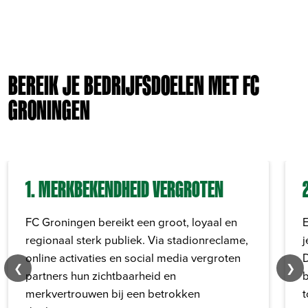
BEREIK JE BEDRIJFSDOELEN MET FC
GRONINGEN
1. MERKBEKENDHEID VERGROTEN
FC Groningen bereikt een groot, loyaal en
regionaal sterk publiek. Via stadionreclame,
j
online activaties en social media vergroten
D
❮
❯
partners hun zichtbaarheid en
b
merkvertrouwen bij een betrokken
t