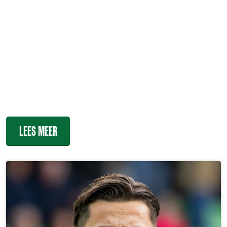
richting supporters als richting het zakelijke segment.
Door deze data-gestuurde aanpak wordt er bijgestuurd
om de investering optimaal te benutten. Dit stelt onze
partners in staat om gerichte beslissingen te nemen en
campagnes verder te personaliseren voor een optimale
impact. Dit stelt onze partners in staat gerichte
beslissingen te nemen en campagnes te optimaliseren
voor maximale winst.
LEES MEER