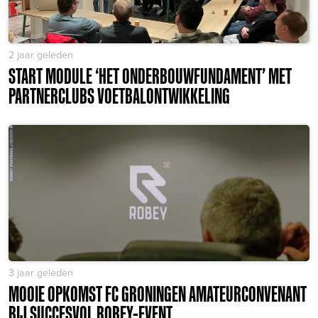
2 jaar geleden
START MODULE ‘HET ONDERBOUWFUNDAMENT’ MET
PARTNERCLUBS VOETBALONTWIKKELING
3 jaar geleden
MOOIE OPKOMST FC GRONINGEN AMATEURCONVENANT
BIJ SUCCESVOL ROBEY-EVENT