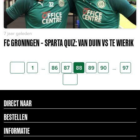
7 jaar geleden
FC GRONINGEN – SPARTA QUIZ: VAN DUIN VS TE WIERIK
…
…
1
86
87
88
89
90
97
DIRECT NAAR
BESTELLEN
INFORMATIE