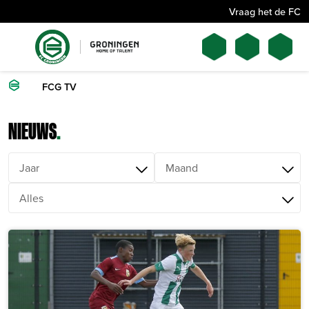
Vraag het de FC
FCG TV
NIEUWS
.