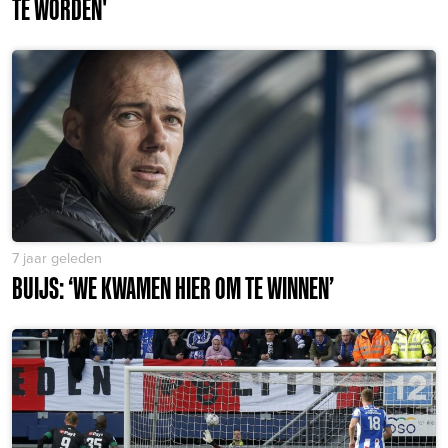
TE WORDEN'
7 jaar geleden
BUIJS: ‘WE KWAMEN HIER OM TE WINNEN’