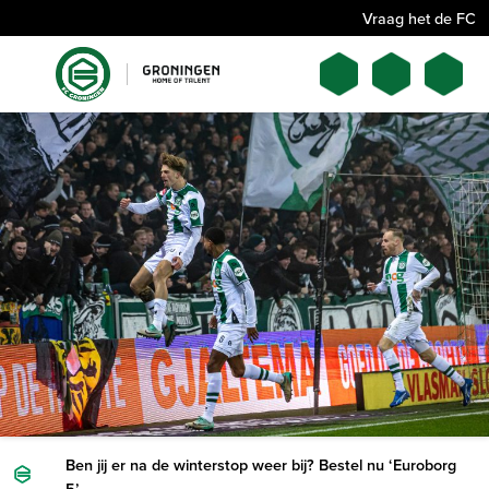
Vraag het de FC
Ben jij er na de winterstop weer bij? Bestel nu ‘Euroborg
5’