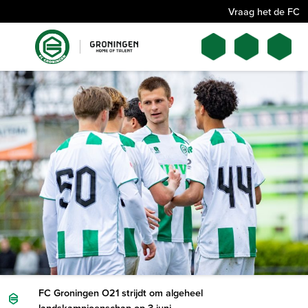
Vraag het de FC
FC Groningen O21 strijdt om algeheel
landskampioenschap op 3 juni