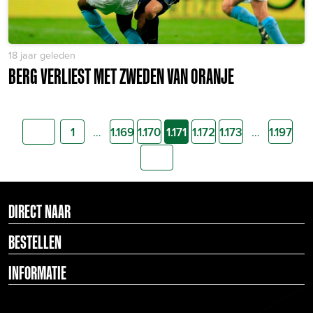
18 jaar geleden
BERG VERLIEST MET ZWEDEN VAN ORANJE
…
…
1
1.169
1.170
1.171
1.172
1.173
1.197
DIRECT NAAR
BESTELLEN
INFORMATIE