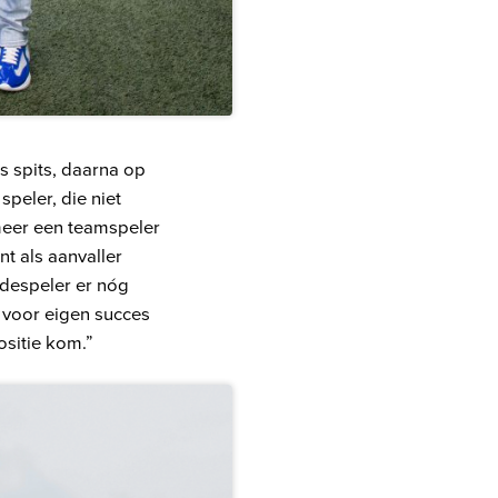
s spits, daarna op
peler, die niet
n meer een teamspeler
nt als aanvaller
edespeler er nóg
n voor eigen succes
ositie kom.”