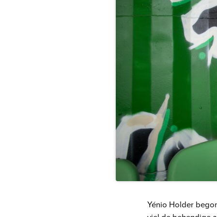
Yénio Holder begon 
viel de behendige aa