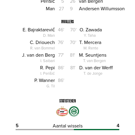
Perišić
5
26
van Bergen
Man
27
9
Andersen Willumsson
INVALLERS
E. Bajraktarević
46'
70'
O. Zawada
D. Man
Y. Taha
C. Driouech
76'
70'
T. Mercera
R. van Bommel
M. Rente
J. van den Berg
77'
81'
M. Seuntjens
I. Saibari
T. van Bergen
R. Pepi
86'
81'
D. van der Werff
I. Perišić
T. de Jonge
P. Wanner
86'
G. Til
STATISTIEKEN
5
4
Aantal wissels