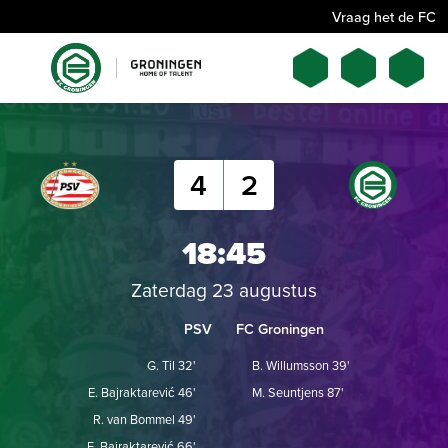
Vraag het de FC
4
2
18:45
Zaterdag 23 augustus
PSV
FC Groningen
G. Til 32'
B. Willumsson 39'
E. Bajraktarević 46'
M. Seuntjens 87'
R. van Bommel 49'
E. Bajraktarević 66'