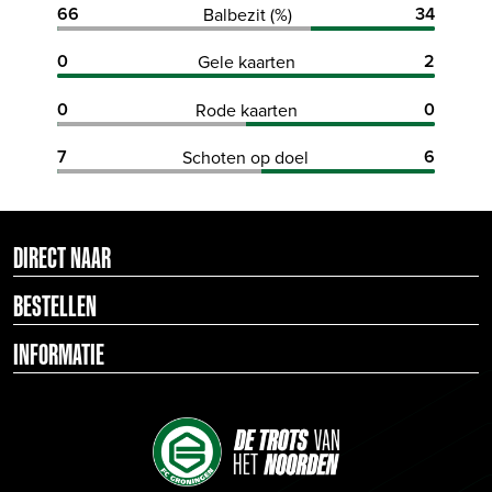
66
34
Balbezit (%)
0
2
Gele kaarten
0
0
Rode kaarten
7
6
Schoten op doel
DIRECT NAAR
BESTELLEN
INFORMATIE