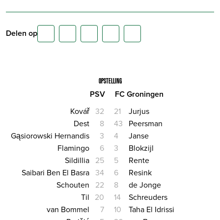
Delen op
OPSTELLING
PSV
FC Groningen
Kovář
32
21
Jurjus
Dest
8
43
Peersman
Gąsiorowski Hernandis
3
4
Janse
Flamingo
6
3
Blokzijl
Sildillia
25
5
Rente
Saibari Ben El Basra
34
6
Resink
Schouten
22
8
de Jonge
Til
20
14
Schreuders
van Bommel
7
10
Taha El Idrissi