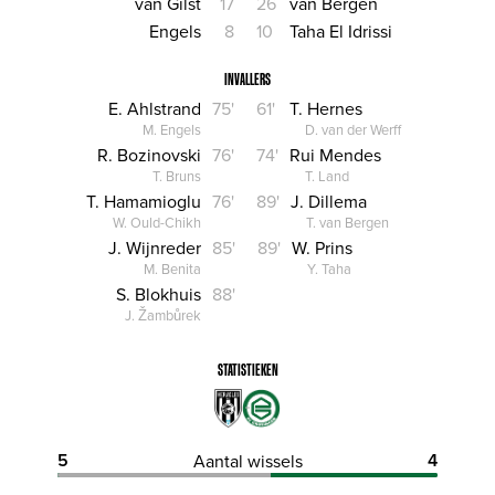
van Gilst
17
26
van Bergen
Engels
8
10
Taha El Idrissi
INVALLERS
E. Ahlstrand
75'
61'
T. Hernes
M. Engels
D. van der Werff
R. Bozinovski
76'
74'
Rui Mendes
T. Bruns
T. Land
T. Hamamioglu
76'
89'
J. Dillema
W. Ould-Chikh
T. van Bergen
J. Wijnreder
85'
89'
W. Prins
M. Benita
Y. Taha
S. Blokhuis
88'
J. Žambůrek
STATISTIEKEN
5
4
Aantal wissels