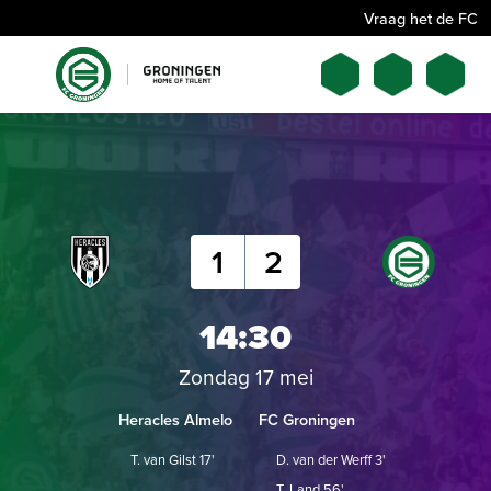
Vraag het de FC
1
2
14:30
Zondag 17 mei
Heracles Almelo
FC Groningen
T. van Gilst 17'
D. van der Werff 3'
T. Land 56'