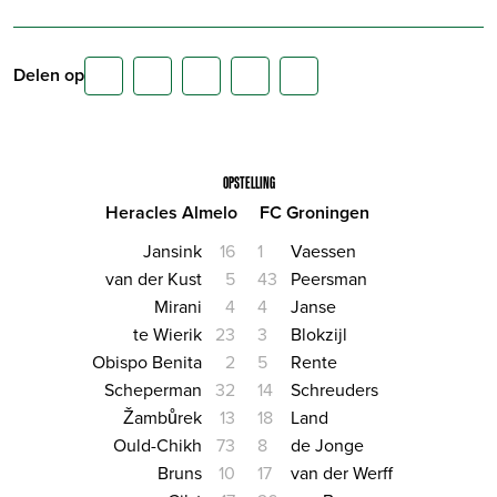
Delen op
OPSTELLING
Heracles Almelo
FC Groningen
Jansink
16
1
Vaessen
van der Kust
5
43
Peersman
Mirani
4
4
Janse
te Wierik
23
3
Blokzijl
Obispo Benita
2
5
Rente
Scheperman
32
14
Schreuders
Žambůrek
13
18
Land
Ould-Chikh
73
8
de Jonge
Bruns
10
17
van der Werff