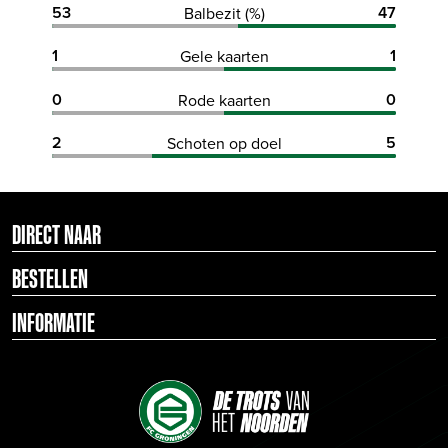
53
47
Balbezit (%)
1
1
Gele kaarten
0
0
Rode kaarten
2
5
Schoten op doel
DIRECT NAAR
BESTELLEN
INFORMATIE