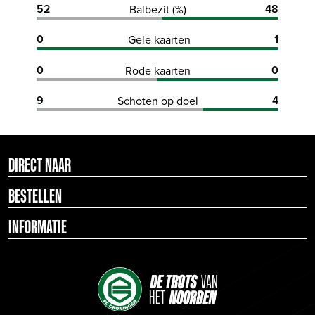
52
48
Balbezit (%)
0
1
Gele kaarten
0
0
Rode kaarten
9
4
Schoten op doel
DIRECT NAAR
BESTELLEN
INFORMATIE