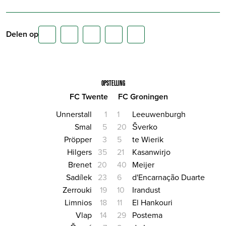
Delen op
OPSTELLING
FC Twente
FC Groningen
Unnerstall
1
1
Leeuwenburgh
Smal
5
20
Šverko
Pröpper
3
5
te Wierik
Hilgers
35
21
Kasanwirjo
Brenet
20
40
Meijer
Sadílek
23
6
d'Encarnação Duarte
Zerrouki
19
10
Irandust
Limnios
18
11
El Hankouri
Vlap
14
29
Postema