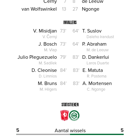
Černý
7
8
de Leeuw
van Wolfswinkel
13
27
Ngonge
INVALLERS
V. Misidjan
73'
64'
T. Suslov
V. Černý
Daleho Irandust
J. Bosch
73'
64'
P. Abraham
M. Vlap
M. de Leeuw
Julio Pleguezuelo
79'
83'
D. Dankerlui
M. Sadílek
Laros Duarte
D. Cleonise
84'
83'
E. Matuta
D. Limnios
R. Postema
M. Bruns
84'
83'
A. Mortensen
M. Hilgers
C. Ngonge
STATISTIEKEN
5
5
Aantal wissels