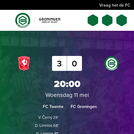
Vraag het de FC
3
0
20:00
Woensdag 11 mei
FC Twente
FC Groningen
V. Černý 29'
D. Limnios 68'
D. Limnios 81'