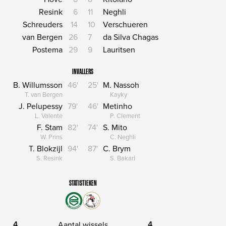
Resink
6
11
Neghli
Schreuders
14
10
Verschueren
van Bergen
26
7
da Silva Chagas
Postema
29
9
Lauritsen
INVALLERS
B. Willumsson
46'
25'
M. Nassoh
T. van Bergen
Kayky
J. Pelupessy
79'
46'
Metinho
L. Valente
P. Clement
F. Stam
82'
74'
S. Mito
W. Prins
C. Neghli
T. Blokzijl
94'
87'
C. Brym
S. Resink
S. Bakari
STATISTIEKEN
4
4
Aantal wissels