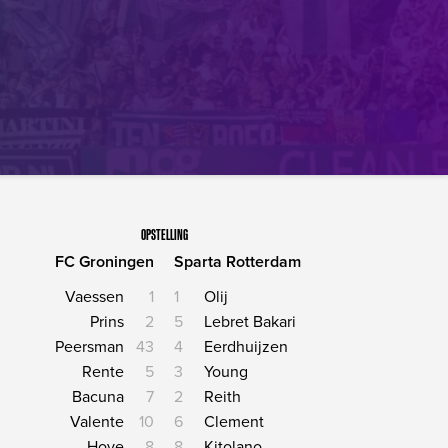
OPSTELLING
FC Groningen
Sparta Rotterdam
Vaessen
1
1
Olij
Prins
2
5
Lebret Bakari
Peersman
43
4
Eerdhuijzen
Rente
5
3
Young
Bacuna
7
2
Reith
Valente
10
6
Clement
Hove
8
8
Kitolano