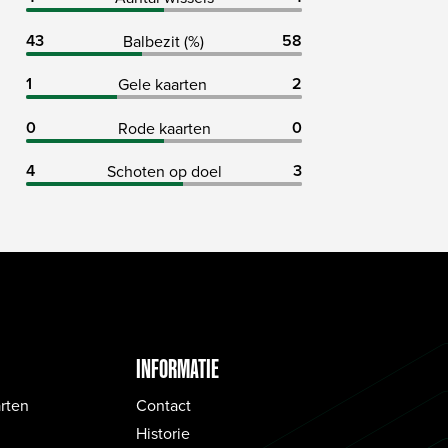
43
58
Balbezit (%)
1
2
Gele kaarten
0
0
Rode kaarten
4
3
Schoten op doel
INFORMATIE
rten
Contact
Historie