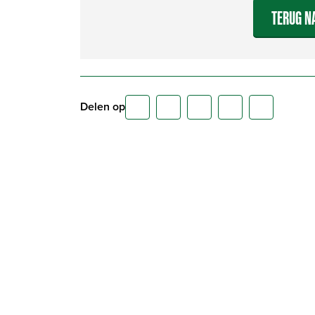
TERUG N
Delen op