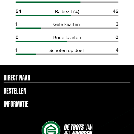
54
46
Balbezit (%)
1
3
Gele kaarten
0
0
Rode kaarten
1
4
Schoten op doel
DIRECT NAAR
BESTELLEN
INFORMATIE