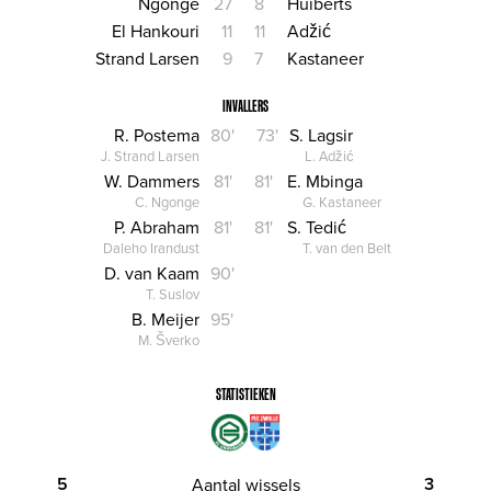
Ngonge
27
8
Huiberts
El Hankouri
11
11
Adžić
Strand Larsen
9
7
Kastaneer
INVALLERS
R. Postema
80'
73'
S. Lagsir
J. Strand Larsen
L. Adžić
W. Dammers
81'
81'
E. Mbinga
C. Ngonge
G. Kastaneer
P. Abraham
81'
81'
S. Tedić
Daleho Irandust
T. van den Belt
D. van Kaam
90'
T. Suslov
B. Meijer
95'
M. Šverko
STATISTIEKEN
5
3
Aantal wissels