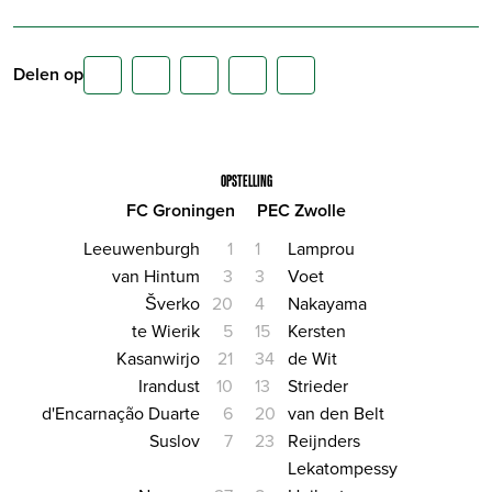
Delen op
OPSTELLING
FC Groningen
PEC Zwolle
Leeuwenburgh
1
1
Lamprou
van Hintum
3
3
Voet
Šverko
20
4
Nakayama
te Wierik
5
15
Kersten
Kasanwirjo
21
34
de Wit
Irandust
10
13
Strieder
d'Encarnação Duarte
6
20
van den Belt
Suslov
7
23
Reijnders
Lekatompessy