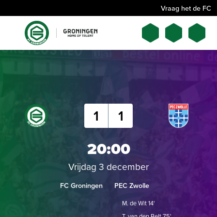
Vraag het de FC
1
1
20:00
Vrijdag 3 december
FC Groningen
PEC Zwolle
M. de Wit 14'
T. van den Belt 75'