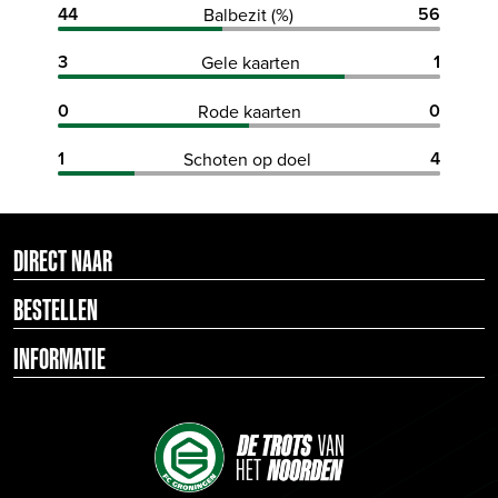
44
56
Balbezit (%)
3
1
Gele kaarten
0
0
Rode kaarten
1
4
Schoten op doel
DIRECT NAAR
BESTELLEN
INFORMATIE