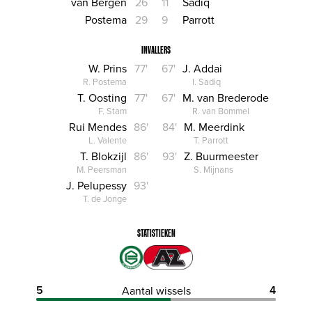
van Bergen
26
11
Sadiq
Postema
29
9
Parrott
INVALLERS
W. Prins
77'
67'
J. Addai
R. Postema
I. Sadiq
T. Oosting
77'
67'
M. van Brederode
F. Stam
R. van Bommel
Rui Mendes
86'
84'
M. Meerdink
L. Valente
T. Parrott
T. Blokzijl
86'
93'
Z. Buurmeester
M. Peersman
S. Mijnans
J. Pelupessy
93'
T. de Jonge
STATISTIEKEN
5
4
Aantal wissels