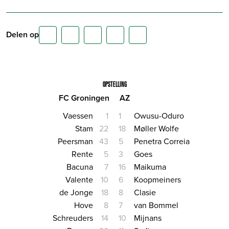
Delen op
OPSTELLING
FC Groningen
AZ
Vaessen
1
1
Owusu-Oduro
Stam
22
18
Møller Wolfe
Peersman
43
5
Penetra Correia
Rente
5
3
Goes
Bacuna
7
16
Maikuma
Valente
10
6
Koopmeiners
de Jonge
18
8
Clasie
Hove
8
7
van Bommel
Schreuders
14
10
Mijnans