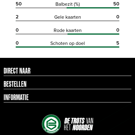
50
50
Balbezit (%)
2
0
Gele kaarten
0
0
Rode kaarten
0
5
Schoten op doel
DIRECT NAAR
BESTELLEN
INFORMATIE