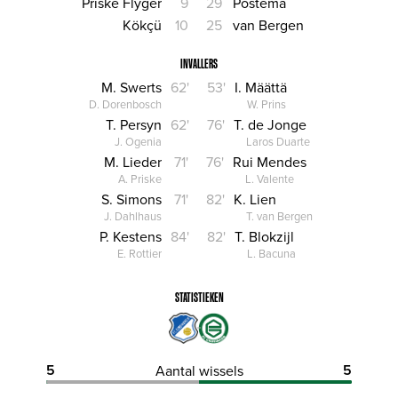
Priske Flyger
9
29
Postema
Kökçü
10
25
van Bergen
INVALLERS
M. Swerts
62'
53'
I. Määttä
D. Dorenbosch
W. Prins
T. Persyn
62'
76'
T. de Jonge
J. Ogenia
Laros Duarte
M. Lieder
71'
76'
Rui Mendes
A. Priske
L. Valente
S. Simons
71'
82'
K. Lien
J. Dahlhaus
T. van Bergen
P. Kestens
84'
82'
T. Blokzijl
E. Rottier
L. Bacuna
STATISTIEKEN
5
5
Aantal wissels