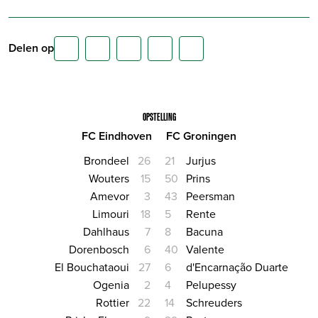
Delen op
OPSTELLING
FC Eindhoven
FC Groningen
Brondeel
26
21
Jurjus
Wouters
15
50
Prins
Amevor
3
43
Peersman
Limouri
18
5
Rente
Dahlhaus
7
8
Bacuna
Dorenbosch
6
40
Valente
El Bouchataoui
27
6
d'Encarnação Duarte
Ogenia
2
4
Pelupessy
Rottier
22
14
Schreuders