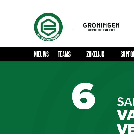
NIEUWS
TEAMS
ZAKELIJK
SUPPO
6
SA
V
V