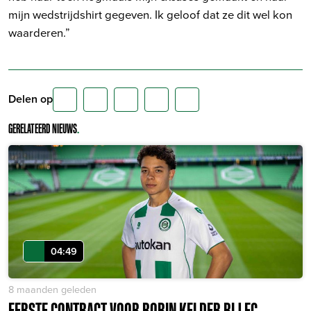
mijn wedstrijdshirt gegeven. Ik geloof dat ze dit wel kon
waarderen.”
Delen op
GERELATEERD NIEUWS
.
04:49
8 maanden geleden
EERSTE CONTRACT VOOR ROBIN KELDER BIJ FC