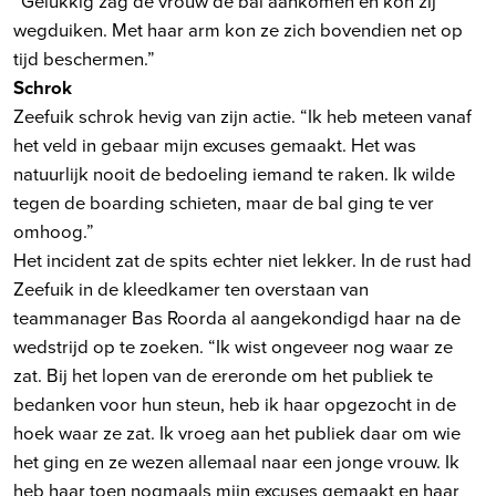
“Gelukkig zag de vrouw de bal aankomen en kon zij
wegduiken. Met haar arm kon ze zich bovendien net op
tijd beschermen.”
Schrok
Zeefuik schrok hevig van zijn actie. “Ik heb meteen vanaf
het veld in gebaar mijn excuses gemaakt. Het was
natuurlijk nooit de bedoeling iemand te raken. Ik wilde
tegen de boarding schieten, maar de bal ging te ver
omhoog.”
Het incident zat de spits echter niet lekker. In de rust had
Zeefuik in de kleedkamer ten overstaan van
teammanager Bas Roorda al aangekondigd haar na de
wedstrijd op te zoeken. “Ik wist ongeveer nog waar ze
zat. Bij het lopen van de ereronde om het publiek te
bedanken voor hun steun, heb ik haar opgezocht in de
hoek waar ze zat. Ik vroeg aan het publiek daar om wie
het ging en ze wezen allemaal naar een jonge vrouw. Ik
heb haar toen nogmaals mijn excuses gemaakt en haar