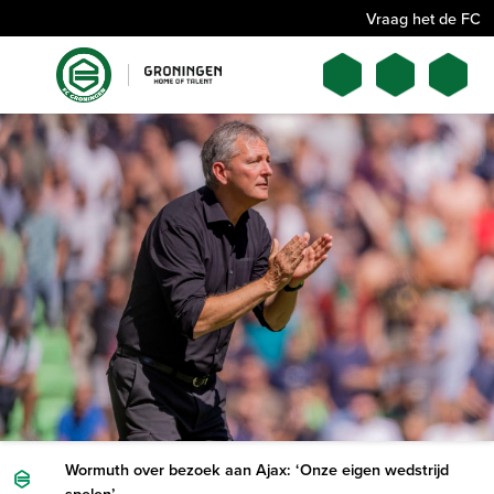
Vraag het de FC
Wormuth over bezoek aan Ajax: ‘Onze eigen wedstrijd
spelen’