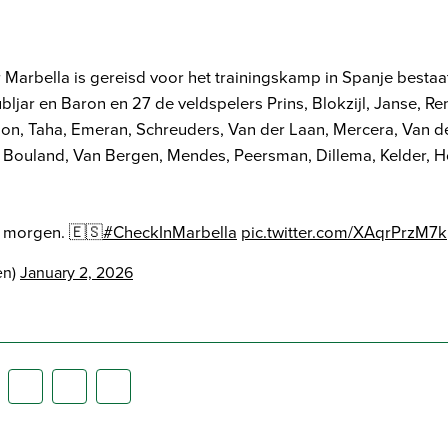
r Marbella is gereisd voor het trainingskamp in Spanje bestaat
bljar en Baron en 27 de veldspelers Prins, Blokzijl, Janse, Re
on, Taha, Emeran, Schreuders, Van der Laan, Mercera, Van de
 Bouland, Van Bergen, Mendes, Peersman, Dillema, Kelder, H
f morgen. 🇪🇸
#CheckInMarbella
pic.twitter.com/XAqrPrzM7k
en)
January 2, 2026