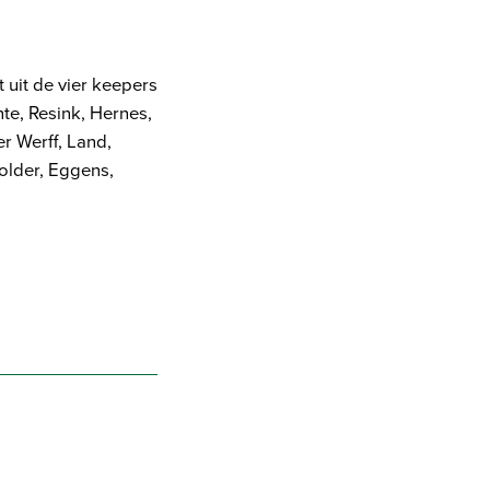
 uit de vier keepers
nte, Resink, Hernes,
r Werff, Land,
older, Eggens,