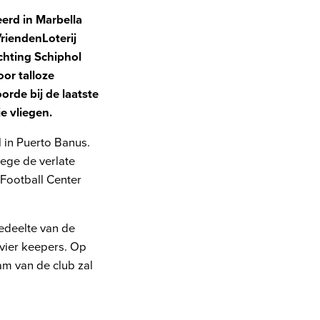
eerd in Marbella
riendenLoterij
chting Schiphol
or talloze
rde bij de laatste
e vliegen.
l in Puerto Banus.
ege de verlate
 Football Center
gedeelte van de
vier keepers. Op
m van de club zal