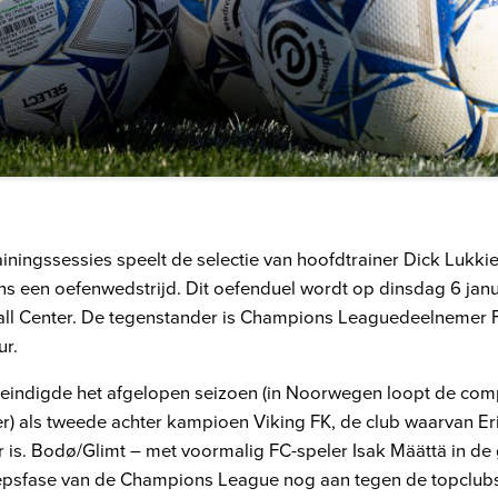
ainingssessies speelt de selectie van hoofdtrainer Dick Lukk
ns een oefenwedstrijd. Dit oefenduel wordt op dinsdag 6 jan
all Center. De tegenstander is Champions Leaguedeelnemer 
ur.
eindigde het afgelopen seizoen (in Noorwegen loopt de comp
r) als tweede achter kampioen Viking FK, de club waarvan Er
r is. Bodø/Glimt – met voormalig FC-speler Isak Määttä in de
roepsfase van de Champions League nog aan tegen de topclub