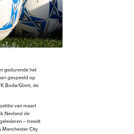
ien gedurende het
uari gespeeld op
FK Bodø/Glimt, de
etitie van maart
ik Nevland de
 gelederen – treedt
s Manchester City