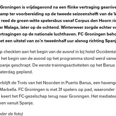
 Groningen is vrijdagavond na een flinke vertraging gearriv
kamp ter voorbereiding op de tweede seizoenshelft van de V
eg reed de groen-witte spelersbus vanaf Corpus den Hoorn ri
ar Malaga, later op de ochtend. Winterweer zorgde echter vo
rtragingen op de nationale luchthaven. FC Groningen behoo
t een uitstel van zo’n tweeënhalf uur alsnog richting Spanj
p checkten aan het begin van de avond in bij hotel Occidenta
an het begin van de avond op het programma stond werd vanw
anje geschrapt. De eerste trainingsactiviteiten op het Banus
zaterdag gepland.
verblijft de Trots van het Noorden in Puerto Banus, een haven
Marbella. FC Groningen is met 31 spelers op pad, waaronder 
 keert het FC-gezelschap terug naar Groningen. Het mediatea
oen vanuit Spanje.
nder de foto)