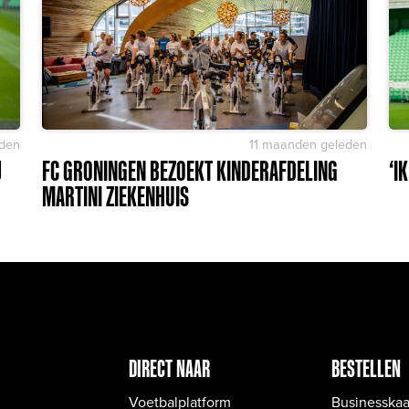
den
11 maanden geleden
J
FC GRONINGEN BEZOEKT KINDERAFDELING
‘I
MARTINI ZIEKENHUIS
DIRECT NAAR
BESTELLEN
Voetbalplatform
Businesskaa