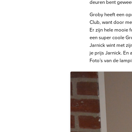
deuren bent gewees
Groby heeft een opr
Club, want door mee
Er zijn hele mooie 
een super coole G
Jarnick wint met zi
je prijs Jarnick. En
Foto’s van de lamp