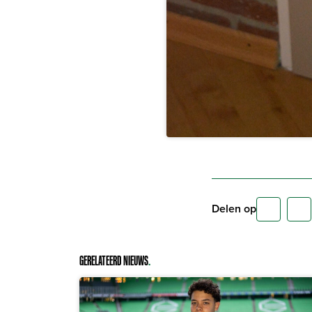
Delen op
GERELATEERD NIEUWS
.