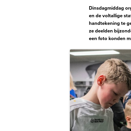
Dinsdagmiddag organ
en de voltallige s
handtekening te g
ze deelden bijzond
een foto konden m