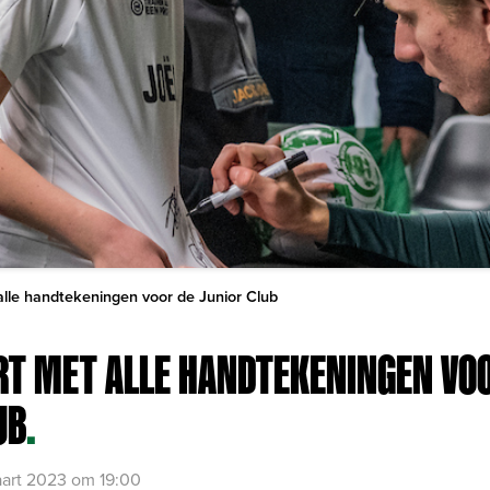
alle handtekeningen voor de Junior Club
RT MET ALLE HANDTEKENINGEN VO
UB
.
art 2023 om 19:00