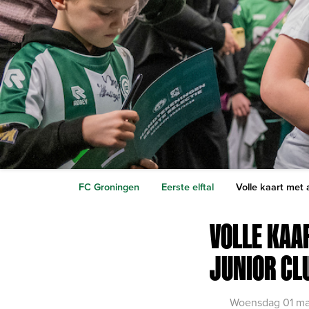
FC Groningen
Eerste elftal
Volle kaart met 
VOLLE KAA
JUNIOR CL
Woensdag 01 ma