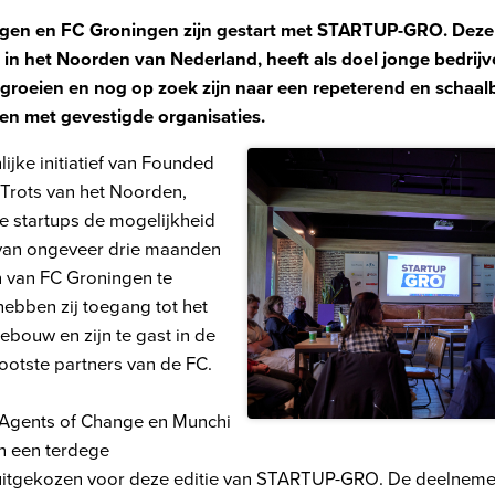
ngen en FC Groningen zijn gestart met STARTUP-GRO
. Dez
s in het Noorden van Nederland
, heeft als
doel
jonge bedrij
groeien en nog op zoek zijn naar een repeterend en schaal
gen
met
gevestigde organisaties.
ijke initiatief van Founded
 Trots van het Noorden,
de startups de mogelijkheid
van ongeveer drie maanden
en van FC Groningen te
ebben zij toegang tot het
ebouw en zijn te gast in de
ootste partners van de FC.
 Agents of Change en Munchi
an een terdege
uitgekozen voor deze editie van STARTUP-GRO. De deelneme