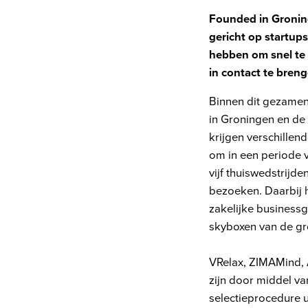
Founded
in Groni
gericht op startup
hebben om snel te 
in contact te bren
Binnen dit gezamenl
in Groningen en de
krijgen verschillen
om in een periode 
vijf thuiswedstrijd
bezoeken. Daarbij h
zakelijke businessg
skyboxen van de gr
VRelax, ZIMAMind,
zijn door middel v
selectieprocedure 