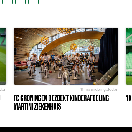
den
11 maanden geleden
J
FC GRONINGEN BEZOEKT KINDERAFDELING
‘I
MARTINI ZIEKENHUIS