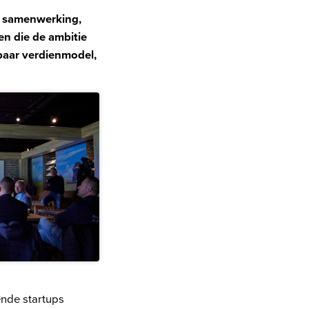
e samenwerking
,
ven
die de ambitie
baar verdienmodel,
nde startups