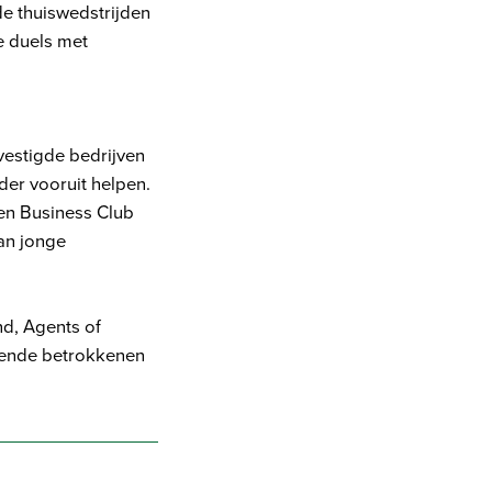
e thuiswedstrijden
e duels met
vestigde bedrijven
der vooruit helpen.
gen Business Club
an jonge
d, Agents of
llende betrokkenen