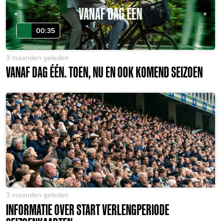
00:35
3 maanden geleden
VANAF DAG ÉÉN. TOEN, NU EN OOK KOMEND SEIZOEN
3 maanden geleden
INFORMATIE OVER START VERLENGPERIODE