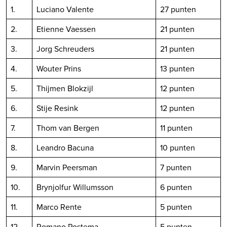
1.
Luciano Valente
27 punten
2.
Etienne Vaessen
21 punten
3.
Jorg Schreuders
21 punten
4.
Wouter Prins
13 punten
5.
Thijmen Blokzijl
12 punten
6.
Stije Resink
12 punten
7.
Thom van Bergen
11 punten
8.
Leandro Bacuna
10 punten
9.
Marvin Peersman
7 punten
10.
Brynjolfur Willumsson
6 punten
11.
Marco Rente
5 punten
12
Romano Postema
5 punten