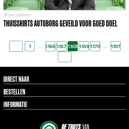
18 jaar geleden
THUISSHIRTS AUTOBORG GEVEILD VOOR GOED DOEL
…
…
1
1.166
1.167
1.168
1.169
1.170
1.197
DIRECT NAAR
BESTELLEN
INFORMATIE