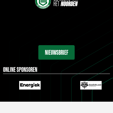
NIEUWSBRIEF
ONLINE SPONSOREN