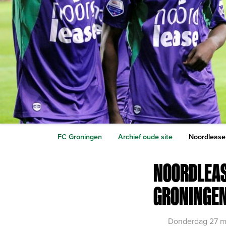
FC Groningen
Archief oude site
Noordlease
NOORDLEAS
GRONINGE
Donderdag 27 m