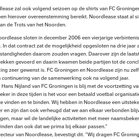
ease zal ook volgend seizoen op de shirts van FC Groningen
n hierover overeenstemming bereikt. Noordlease staat al s
 van de Trots van het Noorden.
ordlease sloten in december 2006 een vierjarige verbintenis
In dat contract zat de mogelijkheid opgesloten na drie jaar 
standigheden daarom zouden vragen. Daarover zijn de laats
rekken gevoerd en daarin kwamen beide partijen tot de concl
ng zeer gewenst is. FC Groningen en Noordlease zijn nu zelf
n continuering van de samenwerking ook na volgend jaar.
Hans Nijland van FC Groningen is blij met de voortzetting v
ker in deze tijden is het voor een betaald voetbal organisati
e vinden en te binden. Wij hebben in Noordlease een uitstek
 en zijn dan ook verheugd dat we aan elkaar verbonden blijve
ngen, maar wil de landelijke activiteiten met meer naamsbek
inden dan ook dat we prima bij elkaar passen.”
recteur van Noordlease, bevestigt dit. “Wij dragen FC Gronin