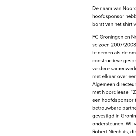
De naam van Noordl
hoofdsponsor hebbe
borst van het shirt
FC Groningen en No
seizoen 2007/2008. 
te nemen als de om
constructieve gesp
verdere samenwerki
met elkaar over ee
Algemeen directeur 
met Noordlease. “Ze
een hoofdsponsor t
betrouwbare partner
gevestigd in Groni
ondersteunen. Wij v
Robert Nienhuis, di