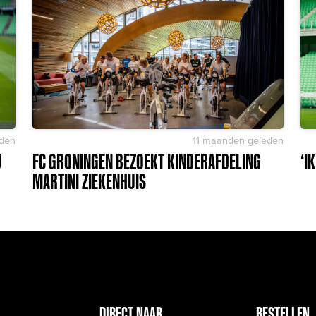
den
11 maanden geleden
J
FC GRONINGEN BEZOEKT KINDERAFDELING
‘I
MARTINI ZIEKENHUIS
DIRECT NAAR
BESTELLEN