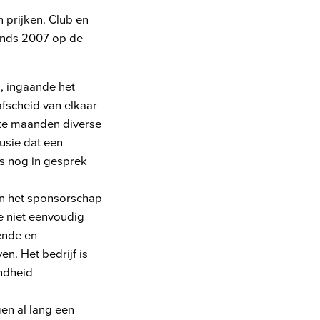
 prijken. Club en
inds 2007 op de
, ingaande het
afscheid van elkaar
te maanden diverse
usie dat een
s nog in gesprek
an het sponsorschap
e niet eenvoudig
ende en
n. Het bedrijf is
endheid
gen al lang een