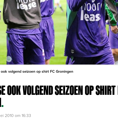
 ook volgend seizoen op shirt FC Groningen
E OOK VOLGEND SEIZOEN OP SHIRT
N
.
ei 2010 om 16:33