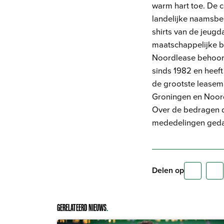
warm hart toe. De 
landelijke naamsbek
shirts van de jeug
maatschappelijke bi
Noordlease behoort
sinds 1982 en heeft
de grootste leasem
Groningen en Noordl
Over de bedragen 
mededelingen ged
Delen op
GERELATEERD NIEUWS
.