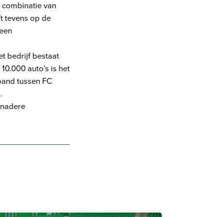
e combinatie van
t tevens op de
 een
 bedrijf bestaat
10.000 auto’s is het
band tussen FC
.
 nadere