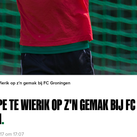
ierik op z'n gemak bij FC Groningen
E TE WIERIK OP Z'N GEMAK BIJ FC
N
.
017 om 17:07