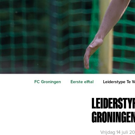
FC Groningen
Eerste elftal
Leiderstype Te W
LEIDERSTYP
GRONINGE
Vrijdag 14 juli 2