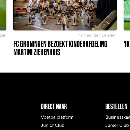
den
11 maanden geleden
J
FC GRONINGEN BEZOEKT KINDERAFDELING
‘I
MARTINI ZIEKENHUIS
DIRECT NAAR
BESTELLEN
Voetbalplatform
Businesskaa
Junior Club
Junior Club