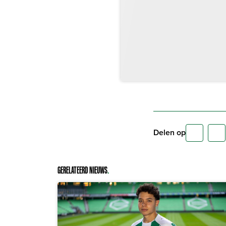
Delen op
GERELATEERD NIEUWS
.