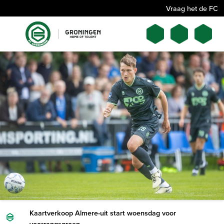
Vraag het de FC
Kaartverkoop Almere-uit start woensdag voor
voorrangsgroep