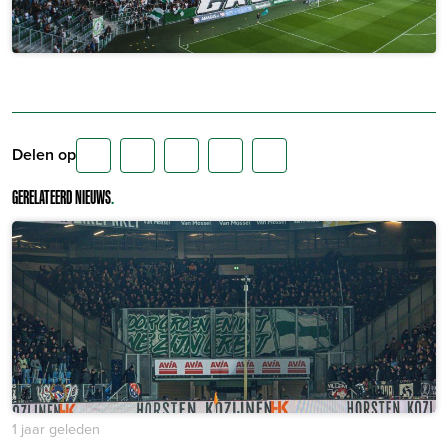
Delen op
GERELATEERD NIEUWS
.
1 jaar geleden