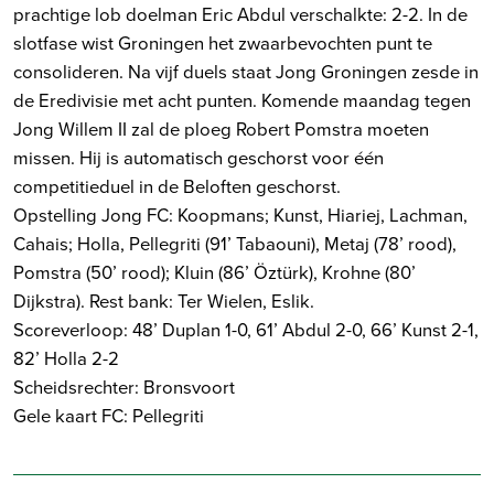
prachtige lob doelman Eric Abdul verschalkte: 2-2. In de
slotfase wist Groningen het zwaarbevochten punt te
consolideren. Na vijf duels staat Jong Groningen zesde in
de Eredivisie met acht punten. Komende maandag tegen
Jong Willem II zal de ploeg Robert Pomstra moeten
missen. Hij is automatisch geschorst voor één
competitieduel in de Beloften geschorst.
Opstelling Jong FC: Koopmans; Kunst, Hiariej, Lachman,
Cahais; Holla, Pellegriti (91’ Tabaouni), Metaj (78’ rood),
Pomstra (50’ rood); Kluin (86’ Öztürk), Krohne (80’
Dijkstra). Rest bank: Ter Wielen, Eslik.
Scoreverloop: 48’ Duplan 1-0, 61’ Abdul 2-0, 66’ Kunst 2-1,
82’ Holla 2-2
Scheidsrechter: Bronsvoort
Gele kaart FC: Pellegriti