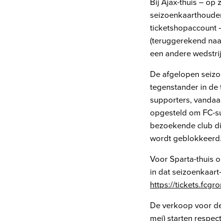
Bij Ajax-thuis – op 
seizoenkaarthouder
ticketshopaccount 
(teruggerekend naa
een andere wedstri
De afgelopen seizoe
tegenstander in de 
supporters, vandaar
opgesteld om FC-su
bezoekende club die
wordt geblokkeerd
Voor Sparta-thuis 
in dat seizoenkaart
https://tickets.fcgr
De verkoop voor de
mei) starten respec