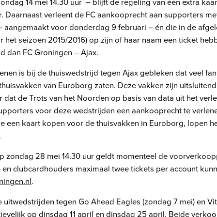
zondag 14 mei 14.30 uur – blijft de regeling van één extra kaar
. Daarnaast verleent de FC aankooprecht aan supporters me
– aangemaakt voor donderdag 9 februari – én die in de afge
r het seizoen 2015/2016) op zijn of haar naam een ticket he
jd dan FC Groningen – Ajax.
nen is bij de thuiswedstrijd tegen Ajax gebleken dat veel fa
thuisvakken van Euroborg zaten. Deze vakken zijn uitsluiten
 dat de Trots van het Noorden op basis van data uit het verled
pporters voor deze wedstrijden een aankooprecht te verlene
 een kaart kopen voor de thuisvakken in Euroborg, lopen het
.
op zondag 28 mei 14.30 uur geldt momenteel de voorverkoopp
- en clubcardhouders maximaal twee tickets per account kunn
oningen.nl
.
 uitwedstrijden tegen Go Ahead Eagles (zondag 7 mei) en Vi
tievelijk op dinsdag 11 april en dinsdag 25 april. Beide verko