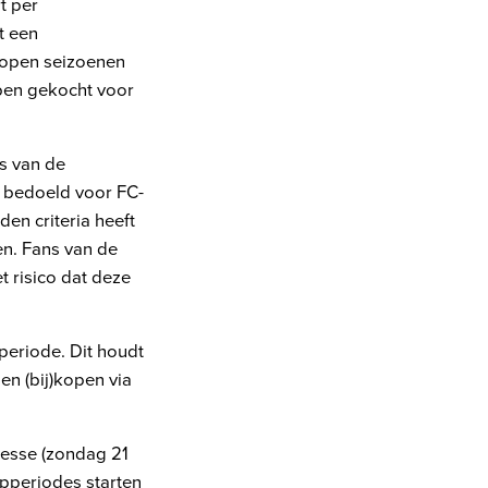
t per
t een
lopen seizoenen
bben gekocht voor
ns van de
d bedoeld voor FC-
en criteria heeft
n. Fans van de
 risico dat deze
eriode. Dit houdt
en (bij)kopen via
tesse (zondag 21
opperiodes starten