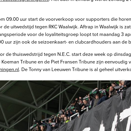
m 09.00 uur start de voorverkoop voor supporters die horen 
or de uitwedstijd tegen RKC Waalwijk. Aftrap in Waalwijk is za
angsperiode voor de loyaliteitsgroep loopt tot maandag 3 apr
00 uur zijn ook de seizoenkaart- en clubcardhouders aan de b
or de thuiswedstrijd tegen N.E.C. start deze week op dinsda
e Koeman Tribune en de Piet Fransen Tribune zijn eenvoudig v
oningen.nl
. De Tonny van Leeuwen Tribune is al geheel uitverk