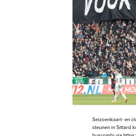
Seizoenkaart- en c
steunen in Sittard
buscombi via
https: