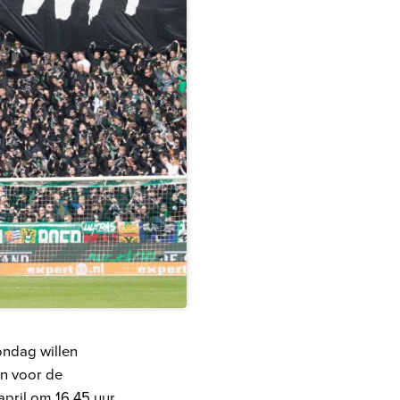
ondag willen
en voor de
april om 16.45 uur