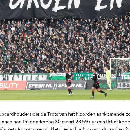
lubcardhouders die de Trots van het Noorden aankomende z
 kunnen nog tot donderdag 30 maart 23.59 uur een ticket kop
//tickets.fcgroningen.nl
. Het duel in Limburg wordt zondag 2 